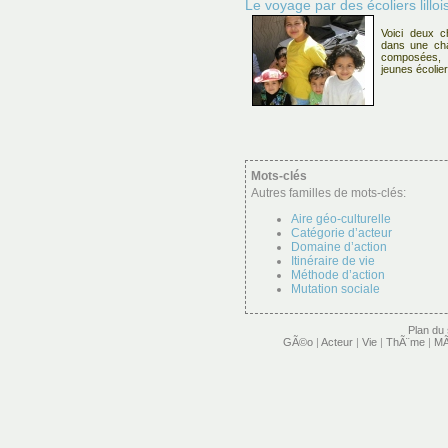
Le voyage par des écoliers lilloi
Voici deux c
dans une chau
composées, i
jeunes écolier
Mots-clés
Autres familles de mots-clés:
Aire géo-culturelle
Catégorie d’acteur
Domaine d’action
Itinéraire de vie
Méthode d’action
Mutation sociale
Plan du 
GÃ©o
|
Acteur
|
Vie
|
ThÃ¨me
|
MÃ