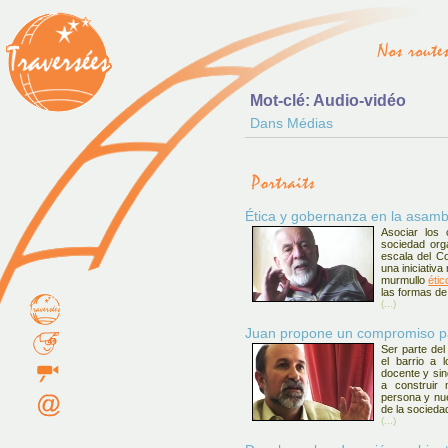
Mot-clé: Audio-vidéo
Dans Médias
Ética y gobernanza en la asam
Asociar los 
sociedad org
escala del Co
una iniciativ
murmullo
étic
las formas d
(...)
Juan propone un compromiso par
Ser parte de
el barrio a l
docente y sin
a construir
persona y nue
de la socieda
(...)