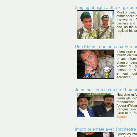
Singing at night at the kirgiz bo
Most of time,
atmosphere is
the twenty - 
barriers and
one, as the n
realised his 
(...)
Une Ebène, une ode aux Perdus
Il faut inspir
fournir en fu
et aux chan
chanson vena
venant du g
consacrée
A 
et qui tou
solidaires.
(...)
Je ne suis rien qu’un être huma
Nourdine et A
tamazigh qu’
l’associati
l’ouest d’Al
français s’éc
Celle-ci a é
écouter
.
(...)
Impro orientale avec l’orchestre 
Quelques musi