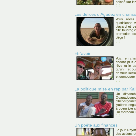
coincé sur le
(...)
Les délices d’Agadez en chans
Vous rêvez
quotidienne 
placard et ve
cité touareg e
promotion ex
déçu !
(...)
Etr’avoir
Voici, en cha
encore plus e
rêve et le pa
qu’un... et ou
en vous laissa
et composée 
(...)
La politique mise en rap par Ka
Un dimanch
Ouagadougo
d’hébergemen
lycéens engag
à coeur joie s
Un morceau un
(...)
Un poête aux finances
Le jour, Raym
des actions d