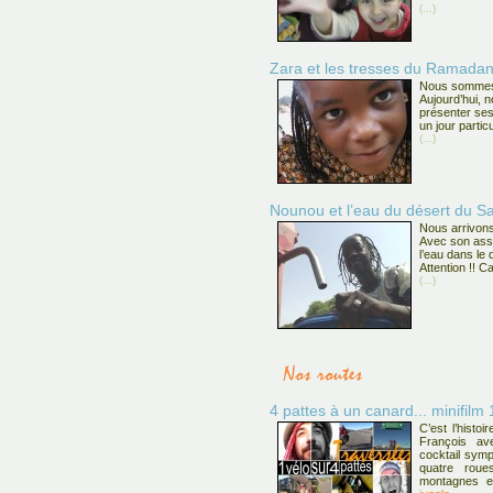
(...)
Zara et les tresses du Ramada
Nous sommes à
Aujourd’hui, 
présenter ses
un jour particul
(...)
Nounou et l’eau du désert du S
Nous arrivon
Avec son assoc
l’eau dans le d
Attention !! C
(...)
4 pattes à un canard... minifilm 
C’est l’histoi
François av
cocktail symp
quatre roue
montagnes e