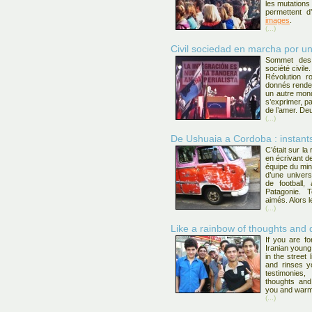
les mutations 
permettent d
images
.
(...)
Civil sociedad en marcha por u
Sommet des 
société civile
Révolution r
donnés rendez
un autre mond
s’exprimer, pa
de l’amer. Deu
(...)
De Ushuaia a Cordoba : instant
C’était sur l
en écrivant d
équipe du min
d’une univer
de football,
Patagonie. T
aimés. Alors l
(...)
Like a rainbow of thoughts and 
If you are fo
Iranian young
in the street
and rinses y
testimonies
thoughts and
you and warm
(...)