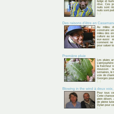
belge et burki
rêve. Ces jo
nuits sont r
nuits sont poé
(...)
Des raisons d’être en Casaman
Au milieu d
construire u
milieu des en
culture au se
eux-aussi 
comment ne p
pour saluer t
(...)
Première pluie
Les pluies a
L’atmosphère s
la fraîcheur 
mousson n
semaines, le 
voix de chant
Georges pour 
(...)
Blowing in the wind à deux voix,
Pour tous ceu
Cette chanson
plein désert,
de pleine lun
Dylan pour ce
(...)