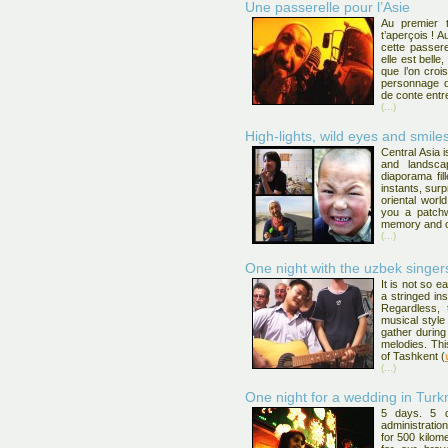
Une passerelle pour l’Asie
Au premier t
t’aperçois ! A
cette passere
elle est bell
que l’on croi
personnage d
de conte entre
(...)
High-lights, wild eyes and smiles
Central Asia i
and landscap
diaporama fil
instants, sur
oriental wor
you a patchw
memory and 
(...)
One night with the uzbek singer
It is not so e
a stringed in
Regardless, 
musical styl
gather during
melodies. Thi
of Tashkent (
(...)
One night for a wedding in Tur
5 days. 5 d
administratio
for 500 kilom