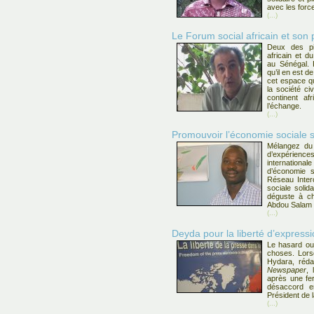
avec les forc
(...)
Le Forum social africain et son p
Deux des pil
africain et d
au Sénégal. 
qu’il en est d
cet espace qu
la société ci
continent af
l’échange.
(...)
Promouvoir l’économie sociale s
Mélangez du 
d’expérience
internation
d’économie s
Réseau Inter
sociale solid
déguste à cha
Abdou Salam
(...)
Deyda pour la liberté d’express
Le hasard ou 
choses. Lors
Hydara, réd
Newspaper
, 
après une fe
désaccord e
Président de 
(...)