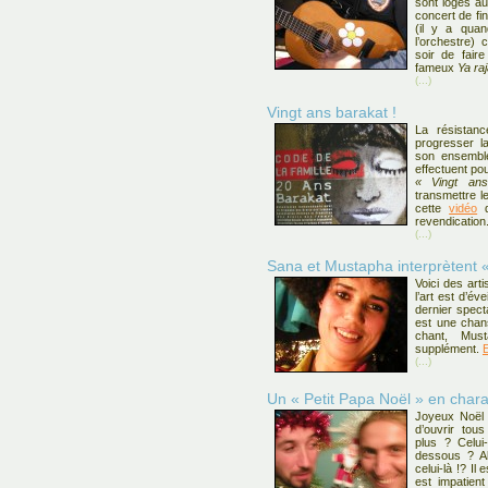
sont logés au
concert de fin
(il y a qu
l’orchestre) 
soir de fair
fameux
Ya ra
(...)
Vingt ans barakat !
La résistan
progresser la
son ensemble
effectuent pou
« Vingt an
transmettre l
cette
vidéo
q
revendication
(...)
Sana et Mustapha interprètent 
Voici des art
l’art est d’év
dernier spect
est une chan
chant, Mus
supplément.
(...)
Un « Petit Papa Noël » en char
Joyeux Noël !
d’ouvrir tou
plus ? Celu
dessous ? A
celui-là !? Il 
est impatient