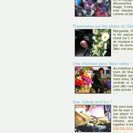
découvertes, 
image, 3 min
trois minute
comme un bé
(...)
Traversées sur les pistes du Sé
Marguerite, l
et les paysa
réunit sur 1 
de musique af
jour du tour
Allez-voir pou
(...)
Une chanson pour deux vélos : 
Au troisième 
tours de Shan
Shanghai qui
notre émoi, S
centrale et 
pour aller rou
cette arrivée 
(...)
Sas, kebab and fun !
We were looki
the far east 
sas player in
the clock tick
minutes, ano
together in t
juke-box kick
(...)