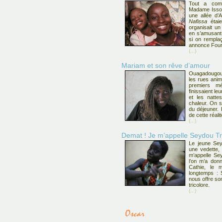
Tout a com
Madame Issou
une allée d
Nafissa
étaie
organisait un
en s’amusant
si on remplaç
annonce Four
(...)
Mariam et son rêve d’amour
Ouagadougou.
les rues animé
premiers mé
finissaient le
et les natte
chaleur. On s
du déjeuner. 
de cette réalit
(...)
Demat ! Je m’appelle Seydou Tra
Le jeune Se
une vedette,
m’appelle Sey
l’on m’a donn
Cathie, le 
longtemps : 
nous offre son
tricolore.
(...)