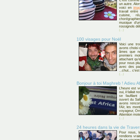
C’est comme 
un autre. Alor
voici en
ima
travail entre
cuisine, r
chorégraphie
musique d’un
rossignols dé
(...)
100 visages pour Noël
Voici une tr
avons choisi 
âmes que no
premiers moi
attachant qu’
pour nous plu
avec des pa
...chut... c’es
(...)
Bonjour à toi Maghreb ! Adieu Af
L’heure est v
oui, il fallait
se faufilant
ouvert du Sah
avons rencon
l’Aïr, les m
voyageur, Oma
Attention mote
(...)
24 heures dans la vie de Trave
Pour nous, l
rendions vrai
de ce voyage à