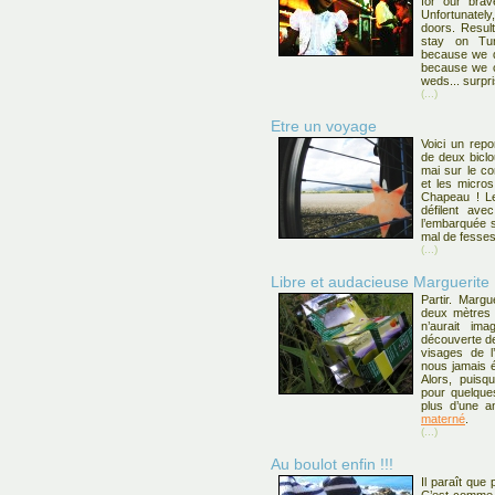
for our brav
Unfortunatel
doors. Result
stay on Tur
because we di
because we c
weds... surpri
(...)
Etre un voyage
Voici un repo
de deux bicl
mai sur le c
et les micros
Chapeau ! Le
défilent ave
l’embarquée su
mal de fesses
(...)
Libre et audacieuse Marguerite
Partir. Margu
deux mètres 
n’aurait ima
découverte de
visages de l’
nous jamais é
Alors, puisq
pour quelque
plus d’une a
materné
.
(...)
Au boulot enfin !!!
Il paraît que 