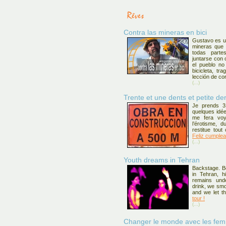
Contra las mineras en bici
Gustavo es un
mineras que 
todas parte
juntarse con 
el pueblo no
bicicleta, tr
lección de cor
(...)
Trente et une dents et petite der
Je prends 3
quelques idée
me fera voya
l’érotisme, 
restitue tout
Feliz cumplea
(...)
Youth dreams in Tehran
Backstage. Be
in Tehran, hi
remains und
drink, we smo
and we let 
tour !
(...)
Changer le monde avec les femm