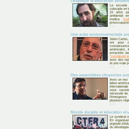
Desplegar la educación ambienta
La escuela 
colocada en l
15 años pa
ambiental e
explica
Gui
preoccupacio
(...)
Une aube environnementale av
Selon Carlos,
ont pour o
connaissanc
américains, 
enracinée dan
"complexité e
avec des rep
et une vraie p
(...)
Des assemblées citoyennes av
Avec un nez a
latino-améric
internationa
nous racont
nécessité de 
l’émergen
plusieurs rég
(...)
Monde durable et éducation en
Le syndicat e
En organisan
argentin d’éd
du développe