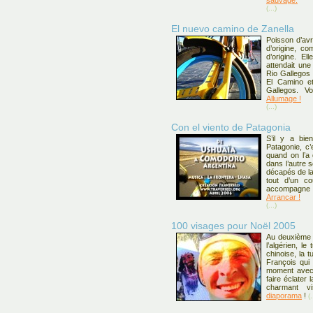
sauvage.
(...)
El nuevo camino de Zanella
Poisson d’avri
d’origine, co
d’origine. El
attendait une
Rio Gallegos 
El Camino et
Gallegos. Vo
Allumage !
(...)
Con el viento de Patagonia
S’il y a bie
Patagonie, c’
quand on l’a
dans l’autre 
décapés de la
tout d’un co
accompagne t
Arrancar !
(...)
100 visages pour Noël 2005
Au deuxième t
l’algérien, le 
chinoise, la 
François qui 
moment avec 
faire éclater 
charmant v
diaporama
!
(.