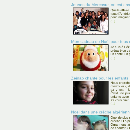
Jeunes du Mercosur, on est ens
Quelle affair
toute l’Améri
pour imagine
(...)
Mon cadeau de Noël pour tous 
Je suis à Pék
préparé un ca
un conte, un 
(...)
Zeinab chante pour les enfants
Nous cherchon
mouroudj 2
, 
ça y est ! 
C’est une jeu
enfants avec s
s’il vous plaît 
(...)
Noël dans une crèche algérien
Quoi de plus
crèche ! La par
Omar nous att
de chanter « P