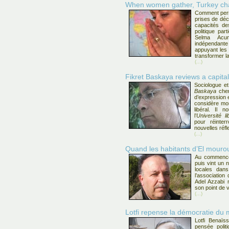
When women gather, Turkey c
Comment perm
prises de déc
capacités de
politique pa
Selma Acune
indépendan
appuyant les 
transformer l
(...)
Fikret Baskaya reviews a capita
Sociologue et
Baskaya
cher
d’expression e
considère mon
libéral. Il 
l’
Université li
pour réinte
nouvelles réfl
(...)
Quand les habitants d’El mourouj
Au commencem
puis vint un 
locales dans
l’association
Adel Azzabi 
son point de 
(...)
Lotfi repense la démocratie du
Lotfi Benaïs
pensée polit