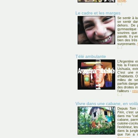
jungle
.
(...)
Le cadre et les marges
Se sentir à l
se sentir da
dehors. De p
gymnastique e
sourires que
pareils. Il y 
bien des très
surprenants.
(...)
Télé ambulante
L’Argentine e
fois la Fran
Ushuaïa, ext
C’est une m
d’habitants. O
milieu de se
parfois dange
des droites in
l’ailleurs -
res
(...)
Vivre dans une cabane, en voilà
Depuis
Tom 
Finn
, c’est u
dans ma "
ca
cabane, parmi
cuisine-
cocin
l’extérieur, les
dans la jungle
que l’on a 