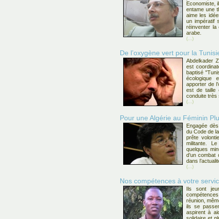
Economiste, i
entame une th
aime les idée
un impératif s
réinventer la
arabe.
(...)
De l’oxygène vert pour la Tunisi
Abdelkader Zi
est coordinat
baptisé "Tuni
écologique e
apporter de l
est de taille
conduite très
(...)
Pour une Algérie au Féminin Plur
Engagée dès 
du Code de la
prête volont
militante. L
quelques min
d’un combat 
dans l’actuali
(...)
Nos compétences à votre servi
Ils sont je
compétences 
réunion, même
ils se passe
aspirent à ai
solidaire et 