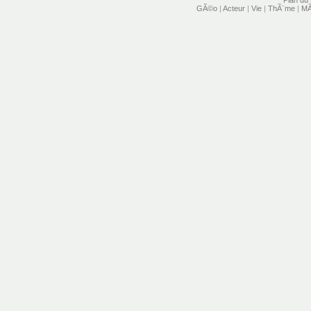
Plan du 
GÃ©o
|
Acteur
|
Vie
|
ThÃ¨me
|
MÃ