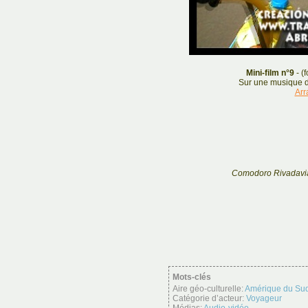
Mini-film n°9
- (
Sur une musique d
Arr
Comodoro Rivadavia 
Mots-clés
Aire géo-culturelle:
Amérique du Su
Catégorie d’acteur:
Voyageur