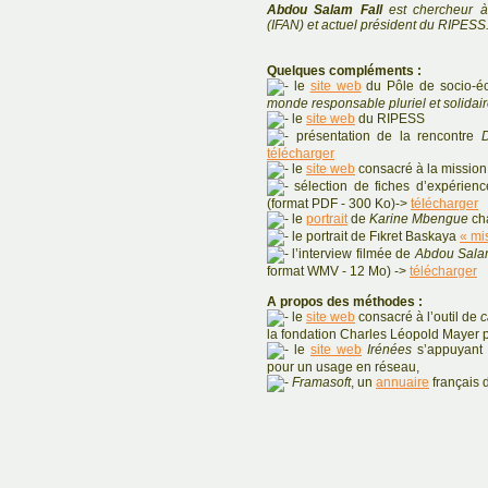
Abdou Salam Fall
est chercheur à 
(IFAN) et actuel président du RIPESS
Quelques compléments :
le
site web
du Pôle de socio-é
monde responsable pluriel et solidai
le
site web
du RIPESS
présentation de la rencontre
télécharger
le
site web
consacré à la missio
sélection de fiches d’expérienc
(format PDF - 300 Ko)->
télécharger
le
portrait
de
Karine Mbengue
ch
le portrait de Fıkret Baskaya
« mi
l’interview filmée de
Abdou Salam
format WMV - 12 Mo) ->
télécharger
A propos des méthodes :
le
site web
consacré à l’outil de
c
la fondation Charles Léopold Mayer 
le
site web
Irénées
s’appuyant
pour un usage en réseau,
Framasoft
, un
annuaire
français d