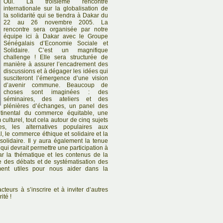
Oui. La troisième rencontre
internationale sur la globalisation de
la solidarité qui se tiendra à Dakar du
22 au 26 novembre 2005. La
rencontre sera organisée par notre
équipe ici à Dakar avec le Groupe
Sénégalais d’Economie Sociale et
Solidaire. C’est un magnifique
challenge ! Elle sera structurée de
manière à assurer l’encadrement des
discussions et à dégager les idées qui
susciteront l’émergence d’une vision
d’avenir commune. Beaucoup de
choses sont imaginées : des
séminaires, des ateliers et des
plénières d’échanges, un panel des
ntinental du commerce équitable, une
culturel, tout cela autour de cinq sujets
es, les alternatives populaires aux
l, le commerce éthique et solidaire et la
solidaire. Il y aura également la tenue
qui devrait permettre une participation à
ar la thématique et les contenus de la
ie des débats et de systématisation des
ent utiles pour nous aider dans la
teurs à s’inscrire et à inviter d’autres
ité !