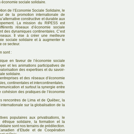
 économie sociale solidaire.
ion de l’Economie Sociale Solidaire, le
r de la promotion internationale de
u’alternative constructive et durable aux
loppement. La mission du RIPESS est
différents réseaux d’économie sociale
ent des dynamiques continentales. C’est
seaux. Il vise à créer une meilleure
ie sociale solidaire et à augmenter le
e ce secteur.
n sont :
gique en faveur de l’économie sociale
doyer et les animations participatives de
alorisation des expertises et du savoir-
ale solidaire.
 entreprises et des réseaux d’économie
les, continentales et intercontinentales.
mmunication et surtout la synergie entre
re cohésion des pratiques de l’économie
s rencontres de Lima et de Québec, la
internationale sur la globalisation de la
tives populaires aux privatisations, le
éthique solidaire, la formation et la
idaire sont nos terrains de prédilection.
Canadien d’Etude et de Coopération