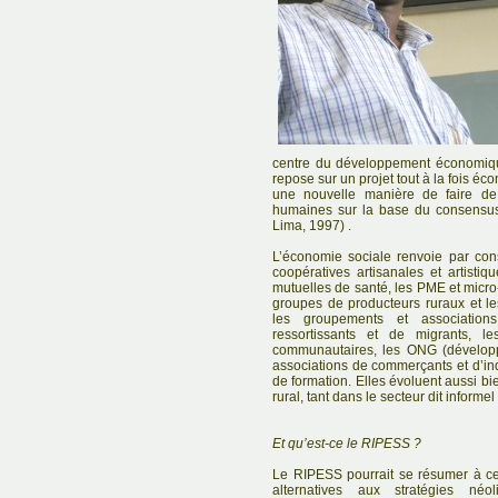
centre du développement économique
repose sur un projet tout à la fois éco
une nouvelle manière de faire de l
humaines sur la base du consensus 
Lima, 1997) .
L’économie sociale renvoie par cons
coopératives artisanales et artistiq
mutuelles de santé, les PME et micro-
groupes de producteurs ruraux et les
les groupements et associatio
ressortissants et de migrants, 
communautaires, les ONG (développe
associations de commerçants et d’indu
de formation. Elles évoluent aussi bi
rural, tant dans le secteur dit informe
Et qu’est-ce le RIPESS ?
Le RIPESS pourrait se résumer à cet
alternatives aux stratégies néo