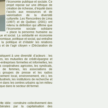
l’économie publique et sociale. Ce
projet repose sur une éthique de
création de richesse, d’équité dans
l’accès aux ressources et de
valorisation de la diversité
culturelle. Les Rencontres de Lima
(1997) et de Québec (2001) ont
retenu la définition qui affirme que
l’économie sociale solidaire
« place la personne humaine au
 et social. La solidarité en économie
nomique, politique et social, qui entraîne
a politique et d’établir les relations
et de l’agir citoyen » (Déclaration de
équent à une diversité d’acteurs : les
ues, les mutuelles de crédit-épargne et
entreprises formelles et informelles, les
 coopératives agricoles, les syndicats,
ns de femmes, les associations de
les groupes de presse et les radios
ment local, environnement, etc.), les
striels, les institutions de recherche et
en dans les centres urbains qu’en milieu
l que dans le secteur dit formel.
te idée : construire collectivement des
libérales par la capitalisation des