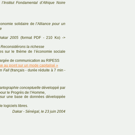
l’Institut Fondamental d’Afrique Noire
.
conomie solidaire de
l’Alliance pour un
re
Dakar 2005
(format PDF - 210 Ko) ->
n
Reconsidérons la richesse
es sur le thème de l’économie sociale
argée de communication au RIPESS
se au poınt sur un mode capitalisé »
 Fall
(français - durée réduite à 7 min -
artographie conceptuelle
développé par
pour le Progrès de l’Homme,
 sur une base de données développée
e logiciels libres.
Dakar - Sénégal, le 23 juin 2004