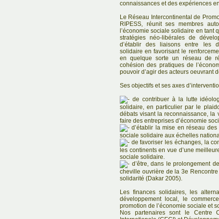
connaissances et des expériences en
Le Réseau Intercontinental de Promot
RIPESS, réunit ses membres autou
l’économie sociale solidaire en tant q
stratégies néo-libérales de déve
d’établir des liaisons entre les 
solidaire en favorisant le renforcem
en quelque sorte un réseau de ré
cohésion des pratiques de l’économ
pouvoir d’agir des acteurs oeuvrant d
Ses objectifs et ses axes d’interventio
de contribuer à la lutte idéolo
solidaire, en particulier par le plai
débats visant la reconnaissance, la v
faire des entreprises d’économie soci
d’établir la mise en réseau des
sociale solidaire aux échelles nationa
de favoriser les échanges, la co
les continents en vue d’une meilleu
sociale solidaire.
d’être, dans le prolongement de
cheville ouvrière de la 3e Rencontre 
solidarité (Dakar 2005).
Les finances solidaires, les alterna
développement local, le commerce 
promotion de l’économie sociale et sol
Nos partenaires sont le Centre 