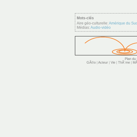
Mots-clés
Aire géo-culturelle:
Amérique du Su
Médias:
Audio-vidéo
Plan du 
GÃ©o
|
Acteur
|
Vie
|
ThÃ¨me
|
MÃ