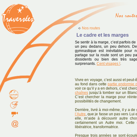
Nos routes
Le cadre et les marges
Se sentir à la marge, c’est parfois de
un peu dedans, un peu dehors. De 
gymnastique est inévitable pour n
partage sur la route sont un peu pa
dissidents ou bien des très sage
surprenants.
Cent visages !
.
Vivre en voyage, c’est aussi et peut-ê
au fond dans cette
partie endormie 
voir ce qu’il y a en dehors, c’est che
chaînes
jusqu’à tomber sur un Blanc e
C’est chercher la marge pour réinte
possibilités de changement.
Derrière, livré à moi-même, il y a d
l’Autre
, que je fasse un pas vers Lui 
elle, m’aide à découvrir autre cho
certainement un Autre moi. Cette 
libératrice, transformatrice.
Presque trois années se sont écoulé