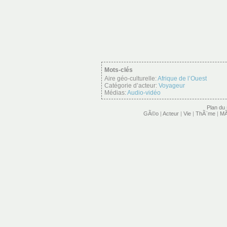
Mots-clés
Aire géo-culturelle:
Afrique de l’Ouest
Catégorie d’acteur:
Voyageur
Médias:
Audio-vidéo
Plan du 
GÃ©o
|
Acteur
|
Vie
|
ThÃ¨me
|
MÃ