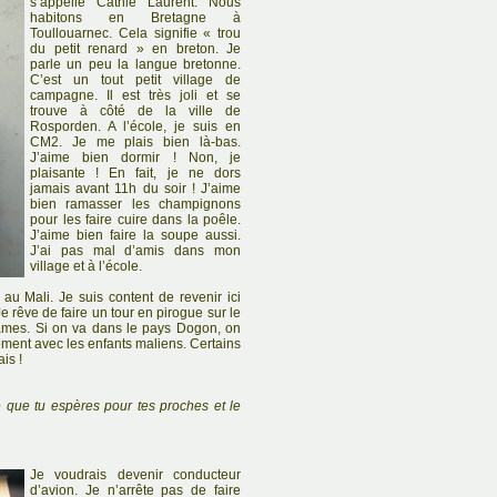
s’appelle Cathie Laurent. Nous
habitons en Bretagne à
Toullouarnec. Cela signifie « trou
du petit renard » en breton. Je
parle un peu la langue bretonne.
C’est un tout petit village de
campagne. Il est très joli et se
trouve à côté de la ville de
Rosporden. A l’école, je suis en
CM2. Je me plais bien là-bas.
J’aime bien dormir ! Non, je
plaisante ! En fait, je ne dors
jamais avant 11h du soir ! J’aime
bien ramasser les champignons
pour les faire cuire dans la poêle.
J’aime bien faire la soupe aussi.
J’ai pas mal d’amis dans mon
village et à l’école.
u Mali. Je suis content de revenir ici
e rêve de faire un tour en pirogue sur le
tames. Si on va dans le pays Dogon, on
lement avec les enfants maliens. Certains
is !
e que tu espères pour tes proches et le
Je voudrais devenir conducteur
d’avion. Je n’arrête pas de faire