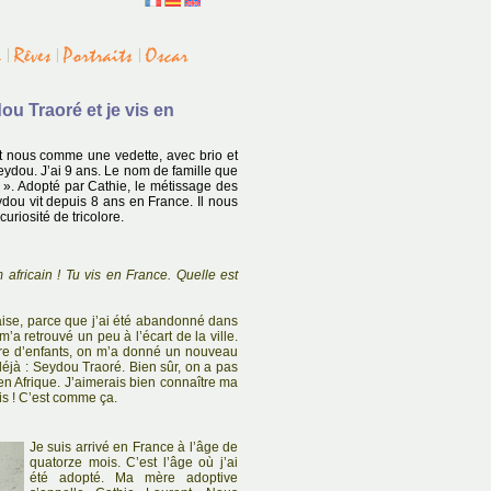
u Traoré et je vis en
 nous comme une vedette, avec brio et
eydou. J’ai 9 ans. Le nom de famille que
. ». Adopté par Cathie, le métissage des
dou vit depuis 8 ans en France. Il nous
curiosité de tricolore.
africain ! Tu vis en France. Quelle est
çaise, parce que j’ai été abandonné dans
’a retrouvé un peu à l’écart de la ville.
ère d’enfants, on m’a donné un nouveau
déjà : Seydou Traoré. Bien sûr, on a pas
 en Afrique. J’aimerais bien connaître ma
pis ! C’est comme ça.
Je suis arrivé en France à l’âge de
quatorze mois. C’est l’âge où j’ai
été adopté. Ma mère adoptive