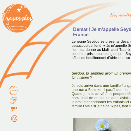
Demat ! Je m’appelle Seydo
France
Le jeune Seydou se présente devant
beaucoup de fierté. « Je m’appelle S
l’on m’a donné au Mali, c’est Traoré
coeurs a pris depuis longtemps : Sey
offre son bouillonnant d’africain et sa 
Seydou, tu sembles avoir un prénom 
ton histoire ?
Je suis arrivé dans une famille fran
une rue à Bamako. Il paraît que l’on m
Quand je suis arrivé à la pouponni
nom, celui de quelqu’un qui existait 
le droit d’abandonner les enfants ici
famille ! Mais si je ne peux pas, tant 