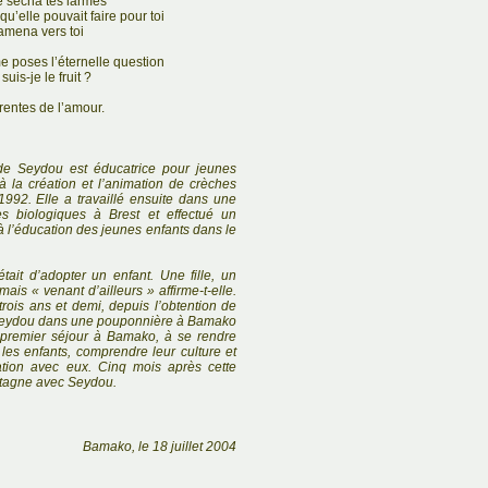
re sécha tes larmes
 qu’elle pouvait faire pour toi
’amena vers toi
e poses l’éternelle question
uis-je le fruit ?
rentes de l’amour.
de Seydou est éducatrice pour jeunes
 à la création et l’animation de crèches
992. Elle a travaillé ensuite dans une
es biologiques à Brest et effectué un
 l’éducation des jeunes enfants dans le
ait d’adopter un enfant. Une fille, un
ais « venant d’ailleurs » affirme-t-elle.
trois ans et demi, depuis l’obtention de
e Seydou dans une pouponnière à Bamako
n premier séjour à Bamako, à se rendre
les enfants, comprendre leur culture et
ation avec eux. Cinq mois après cette
Bretagne avec Seydou.
Bamako, le 18 juillet 2004