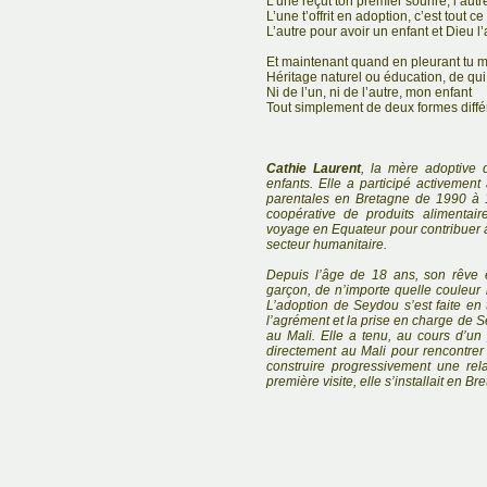
L’une reçut ton premier sourire, l’aut
L’une t’offrit en adoption, c’est tout ce
L’autre pour avoir un enfant et Dieu l
Et maintenant quand en pleurant tu m
Héritage naturel ou éducation, de qui s
Ni de l’un, ni de l’autre, mon enfant
Tout simplement de deux formes diffé
Cathie Laurent
, la mère adoptive 
enfants. Elle a participé activement
parentales en Bretagne de 1990 à 1
coopérative de produits alimentair
voyage en Equateur pour contribuer à
secteur humanitaire.
Depuis l’âge de 18 ans, son rêve ét
garçon, de n’importe quelle couleur m
L’adoption de Seydou s’est faite en 
l’agrément et la prise en charge d
au Mali. Elle a tenu, au cours d’u
directement au Mali pour rencontrer 
construire progressivement une rel
première visite, elle s’installait en 