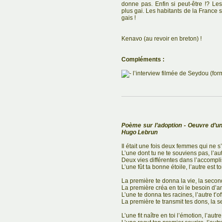
donne pas. Enfin si peut-être !? Le
plus gai. Les habitants de la France s
gais !
Kenavo (au revoir en breton) !
Compléments :
l’interview filmée de Seydou (fo
Poème sur l’adoption - Oeuvre d’u
Hugo Lebrun
Il était une fois deux femmes qui ne s
L’une dont tu ne te souviens pas, l’a
Deux vies différentes dans l’accompl
L’une fût ta bonne étoile, l’autre est to
La première te donna la vie, la secon
La première créa en toi le besoin d’a
L’une te donna tes racines, l’autre t’o
La première te transmit tes dons, la 
L’une fit naître en toi l’émotion, l’au