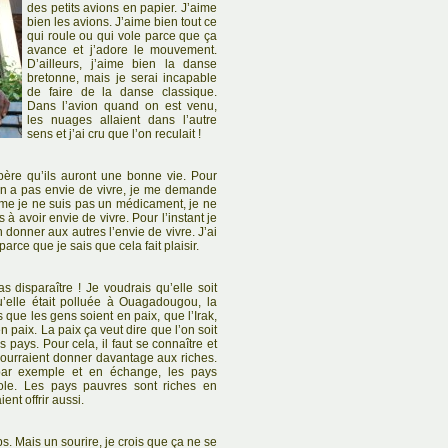
des petits avions en papier. J’aime
bien les avions. J’aime bien tout ce
qui roule ou qui vole parce que ça
avance et j’adore le mouvement.
D’ailleurs, j’aime bien la danse
bretonne, mais je serai incapable
de faire de la danse classique.
Dans l’avion quand on est venu,
les nuages allaient dans l’autre
sens et j’ai cru que l’on reculait !
père qu’ils auront une bonne vie. Pour
 on a pas envie de vivre, je me demande
e je ne suis pas un médicament, je ne
s à avoir envie de vivre. Pour l’instant je
n donner aux autres l’envie de vivre. J’ai
arce que je sais que cela fait plaisir.
 disparaître ! Je voudrais qu’elle soit
u’elle était polluée à Ouagadougou, la
 que les gens soient en paix, que l’Irak,
n paix. La paix ça veut dire que l’on soit
s pays. Pour cela, il faut se connaître et
pourraient donner davantage aux riches.
 par exemple et en échange, les pays
ole. Les pays pauvres sont riches en
ient offrir aussi.
s. Mais un sourire, je crois que ça ne se