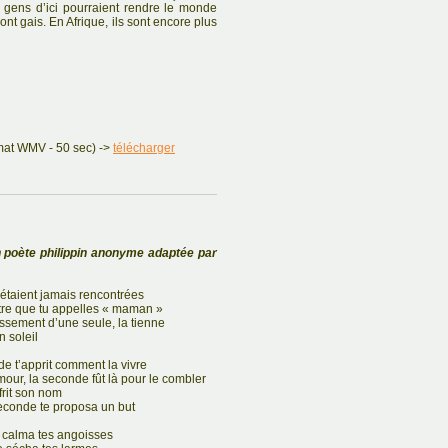
s gens d’ici pourraient rendre le monde
ont gais. En Afrique, ils sont encore plus
rmat WMV - 50 sec) ->
télécharger
n poète philippin anonyme adaptée par
’étaient jamais rencontrées
utre que tu appelles « maman »
issement d’une seule, la tienne
n soleil
de t’apprit comment la vivre
mour, la seconde fût là pour le combler
ffrit son nom
seconde te proposa un but
tre calma tes angoisses