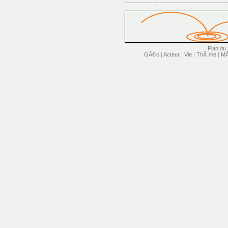
Plan du 
GÃ©o
|
Acteur
|
Vie
|
ThÃ¨me
|
MÃ