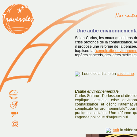
Une aube environnementa
Selon Carlos, les maux quotidiens de
crise profonde de la connaissance. A
il propose une réforme de la pensée,
baptisée la
"complexité environneme
repères concrets, des idées méticuleu
Leer este articulo en
castellano
.
L’aube environnementale
Carlos Galano - Porfesseur et direct
explique l’actuelle crise envi
connaissance et décrit l’alternat
complexité "environnementale" pour la
pratiques sociales. Une réforme qu
l’agenda politique d’aujourd’hui.
Voir
la vidéo so