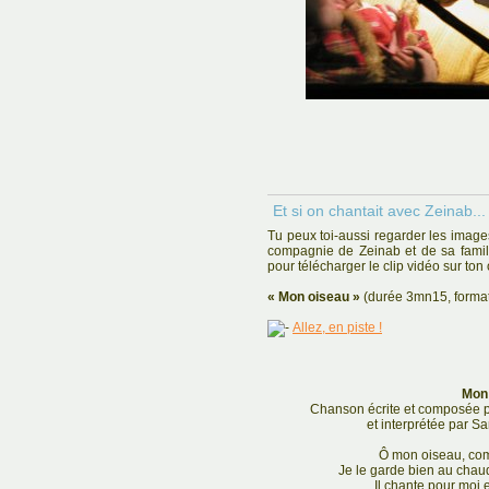
Et si on chantait avec Zeinab...
Tu peux toi-aussi regarder les imag
compagnie de Zeinab et de sa famille
pour télécharger le clip vidéo sur ton 
« Mon oiseau »
(durée 3mn15, format
Allez, en piste !
Mon
Chanson écrite et composée 
et interprétée par S
Ô mon oiseau, com
Je le garde bien au chau
Il chante pour moi 