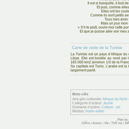
Il est si tranquille, il boit
Et puis, comme elles
Elles ont les cou
Comme ils sont petits se
Tous mes amis 
Mais un jour mon
« S’il te plaît, ouvre-moi cette p
Et que je puisse aller voir mes 
Carte de visite de la Tunisie
La Tunisie est un pays d’Afrique du n
Libye. Elle est bordée au nord par 
165 000 km2 (environ 1/3 de la Franc
Sa capitale est Tunis. L’arabe est la 
largement parlé.
Mots-clés
Aire géo-culturelle:
Afrique du Nord
Catégorie d’acteur:
Jeune
Domaine d’action:
Culture - art
Médias:
Audio-vidéo
Plan du 
GÃ©o
|
Acteur
|
Vie
|
ThÃ¨me
|
MÃ