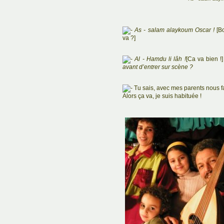
As - salam alaykoum Oscar !
[Bo
va ?]
Al - Hamdu li lâh !
[Ca va bien !
avant d’entrer sur scène ?
Tu sais, avec mes parents nous fa
Alors ça va, je suis habituée !