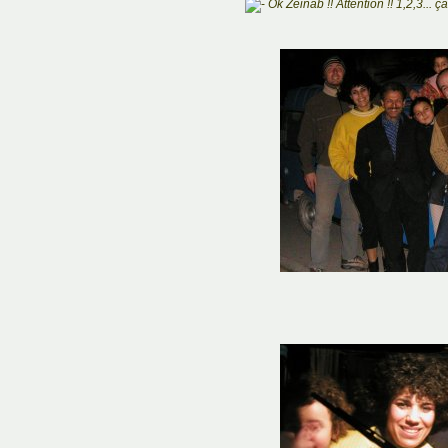
Ok Zeinab !! Attention !! 1,2,3... ça