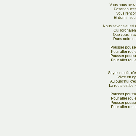
Vous nous avez 
Poser doucem
Vous rencon
Et dormir sou
Nous savons aussi 
Qui lorgnaien
Que vous n’a
Dans notre en
Pousser pousse
Pour aller roul
Pousser pousse
Pour aller roul
Soyez en sûr, c’es
Vivre en cyc
Aujourd’hui c’es
La route est bell
Pousser pousse
Pour aller roul
Pousser pousse
Pour aller roul