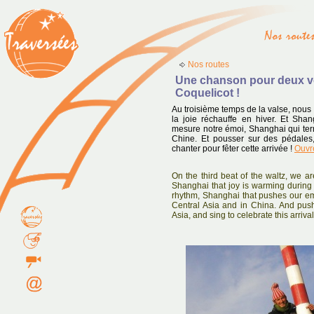
Nos routes
Une chanson pour deux vé
Coquelicot !
Au troisième temps de la valse, nous
la joie réchauffe en hiver. Et Sha
mesure notre émoi, Shanghai qui term
Chine. Et pousser sur des pédales, 
chanter pour fêter cette arrivée !
Ouvr
On the third beat of the waltz, we ar
Shanghai that joy is warming during 
rhythm, Shanghai that pushes our emo
Central Asia and in China. And pus
Asia, and sing to celebrate this arrival