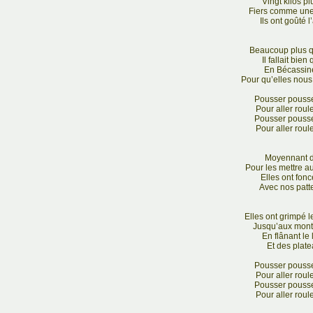
Vingt kilos p
Fiers comme une
Ils ont goûté l
Beaucoup plus 
Il fallait bien
En Bécassin
Pour qu’elles nous
Pousser pousse
Pour aller roul
Pousser pousse
Pour aller roul
Moyennant de
Pour les mettre a
Elles ont fonc
Avec nos patt
Elles ont grimpé 
Jusqu’aux mont
En flânant le
Et des plate
Pousser pousse
Pour aller roul
Pousser pousse
Pour aller roul