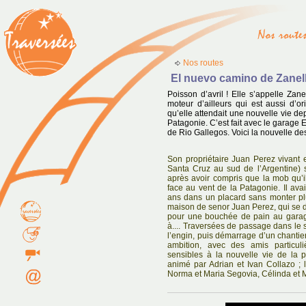
Nos routes
El nuevo camino de Zanel
Poisson d’avril ! Elle s’appelle Zan
moteur d’ailleurs qui est aussi d’or
qu’elle attendait une nouvelle vie d
Patagonie. C’est fait avec le garage 
de Rio Gallegos. Voici la nouvelle de
Son propriétaire Juan Perez vivant e
Santa Cruz au sud de l’Argentine) s
après avoir compris que la mob qu’i
face au vent de la Patagonie. Il ava
ans dans un placard sans monter pl
maison de senor Juan Perez, qui se d
pour une bouchée de pain au garage 
à.... Traversées de passage dans le 
l’engin, puis démarrage d’un chantier
ambition, avec des amis particul
sensibles à la nouvelle vie de la p
animé par Adrian et Ivan Collazo ; 
Norma et Maria Segovia, Célinda et Ma