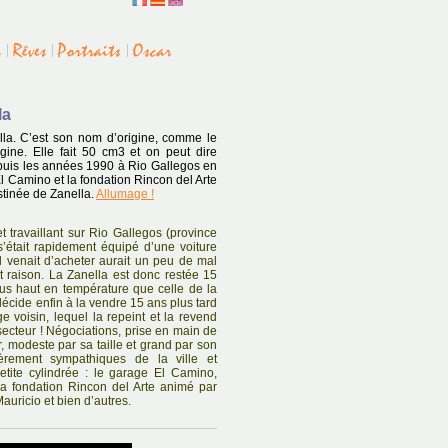
la
ella. C’est son nom d’origine, comme le
igine. Elle fait 50 cm3 et on peut dire
epuis les années 1990 à Rio Gallegos en
El Camino et la fondation Rincon del Arte
stinée de Zanella.
Allumage !
t travaillant sur Rio Gallegos (province
’était rapidement équipé d’une voiture
l venait d’acheter aurait un peu de mal
it raison. La Zanella est donc restée 15
us haut en température que celle de la
écide enfin à la vendre 15 ans plus tard
voisin, lequel la repeint et la revend
secteur ! Négociations, prise en main de
, modeste par sa taille et grand par son
ièrement sympathiques de la ville et
etite cylindrée : le garage El Camino,
la fondation Rincon del Arte animé par
uricio et bien d’autres.