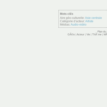
Mots-clés
Aire géo-culturelle:
Asie centrale
Catégorie d’acteur:
Artiste
Médias:
Audio-vidéo
Plan du 
GÃ©o
|
Acteur
|
Vie
|
ThÃ¨me
|
MÃ