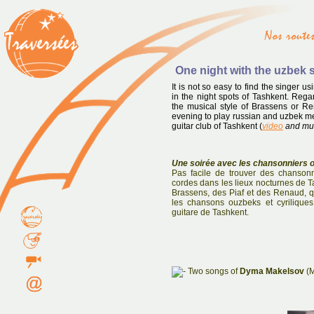
One night with the uzbek 
It is not so easy to find the singer u
in the night spots of Tashkent. Regar
the musical style of Brassens or R
evening to play russian and uzbek me
guitar club of Tashkent (
video
and mu
Une soirée avec les chansonniers 
Pas facile de trouver des chanson
cordes dans les lieux nocturnes de Tas
Brassens, des Piaf et des Renaud, qui
les chansons ouzbeks et cyrilique
guitare de Tashkent.
Two songs of
Dyma Makelsov
(M