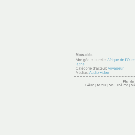
Mots-clés
Aire géo-culturelle:
Afrique de l’Oues
latine
Catégorie d’acteur:
Voyageur
Médias:
Audio-vidéo
Plan du 
GÃ©o
|
Acteur
|
Vie
|
ThÃ¨me
|
MÃ