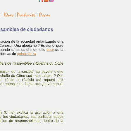
 asamblea de ciudadanos
rmación de la sociedad organizando una
onosur. Una utopia no ? Es cierto, pero
 cuando sentimos el murmullo
ético
de la
s formas de
gobernanza
.
iliers de l’assemblée citoyenne du Cône
rmation de la société au travers d’une
chelle du Cône sud : une utopie ? Oui,
en réelle et réaliste qui répond aux
 de repenser les formes de gouvernance.
n (Chile) explica la aspiración a una
de los ciudadanos, sus particularidades
oción de responsabilidad dentro de la