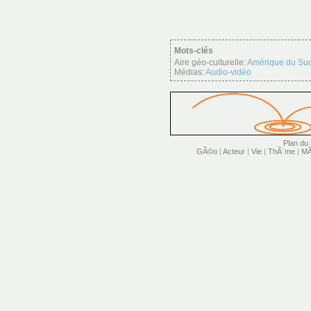
Mots-clés
Aire géo-culturelle:
Amérique du Su
Médias:
Audio-vidéo
Plan du 
GÃ©o
|
Acteur
|
Vie
|
ThÃ¨me
|
MÃ