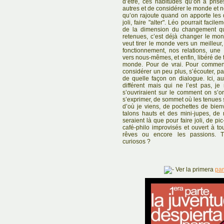
d’être, ces habitudes qu’on a prise
autres et de considérer le monde et 
qu’on rajoute quand on apporte les 
joli, faire "alter". Léo pourrait fac
de la dimension du changement qu
retenues, c’est déjà changer le mo
veut tirer le monde vers un meilleur,
fonctionnement, nos relations, un
vers nous-mêmes, et enfin, libéré de to
monde. Pour de vrai. Pour commenc
considérer un peu plus, s’écouter, pa
de quelle façon on dialogue. Ici, a
différent mais qui ne l’est pas, j
s’ouvriraient sur le comment on s’
s’exprimer, de sommet où les tenues s
d’où je viens, de pochettes de bienv
talons hauts et des mini-jupes, de 
seraient là que pour faire joli, de p
café-philo improvisés et ouvert à to
rêves ou encore les passions. Tr
curiosos ?
Ver la primera
par