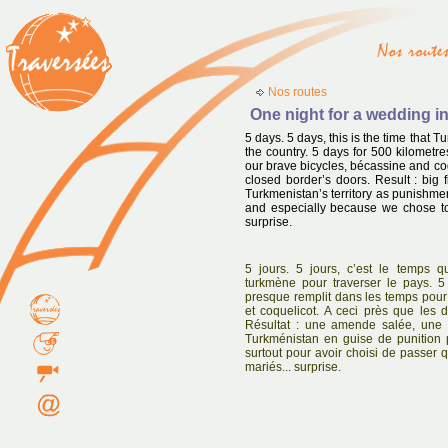
Nos routes
One night for a wedding i
5 days. 5 days, this is the time that 
the country. 5 days for 500 kilometre
our brave bicycles, bécassine and coq
closed border’s doors. Result : big 
Turkmenistan’s territory as punishme
and especially because we chose to
surprise.
5 jours. 5 jours, c’est le temps q
turkmène pour traverser le pays. 5
presque remplit dans les temps pour
et coquelicot. A ceci près que les 
Résultat : une amende salée, une a
Turkménistan en guise de punition 
surtout pour avoir choisi de passer
mariés... surprise.