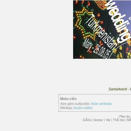
Samarkand - U
Mots-clés
Aire géo-culturelle:
Asie centrale
Médias:
Audio-vidéo
Plan du 
GÃ©o
|
Acteur
|
Vie
|
ThÃ¨me
|
MÃ