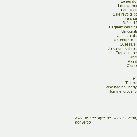
Le jeu de 
Leurs arme
Leurs colt
Sale révolte p
Le cha
Drôle d’E
Cliquent ces fli
Un consta
Un attentat 
Des coups d’Et
Quel sale é
Je suis pas libre e
Trop d’innoc
Un t
Pas d
C’est 
Re
The ma
Who had no liberty
Homme fort de loi
Avec le free-style de Daniel Evoda
Konvelbo.