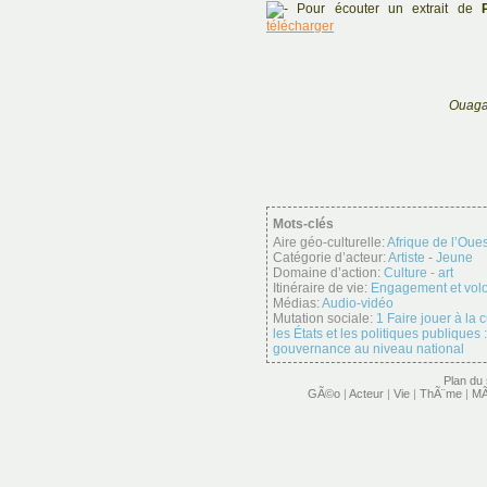
Pour écouter un extrait de
télécharger
Ouaga
Mots-clés
Aire géo-culturelle:
Afrique de l’Oues
Catégorie d’acteur:
Artiste
-
Jeune
Domaine d’action:
Culture - art
Itinéraire de vie:
Engagement et vol
Médias:
Audio-vidéo
Mutation sociale:
1 Faire jouer à la
les États et les politiques publique
gouvernance au niveau national
Plan du 
GÃ©o
|
Acteur
|
Vie
|
ThÃ¨me
|
MÃ