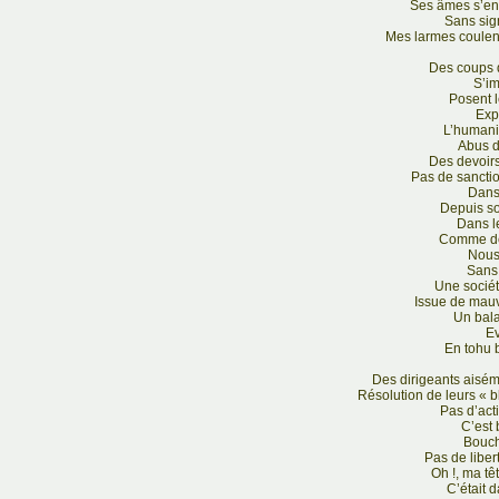
Ses âmes s’en 
Sans sig
Mes larmes coulen
Des coups 
S’i
Posent 
Expl
L’humani
Abus d
Des devoirs
Pas de sanctio
Dans
Depuis s
Dans l
Comme d
Nous
Sans
Une sociét
Issue de mauv
Un bala
E
En tohu 
Des dirigeants aisé
Résolution de leurs « 
Pas d’act
C’est 
Bouch
Pas de liber
Oh !, ma têt
C’était d