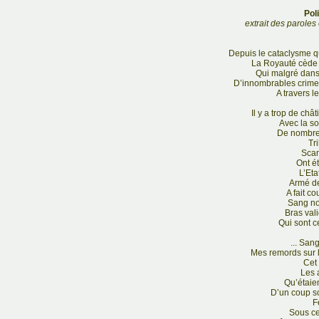
Pol
extrait des paroles
Depuis le cataclysme q
La Royauté cède 
Qui malgré dans 
D’innombrables crimes 
A travers l
Il y a trop de chât
Avec la so
De nombre
Tr
Scan
Ont ét
L’Eta
Armé d
A fait co
Sang no
Bras val
Qui sont ce
... San
Mes remords sur
Cet
Les 
Qu’étaie
D’un coup s
Fe
Sous c