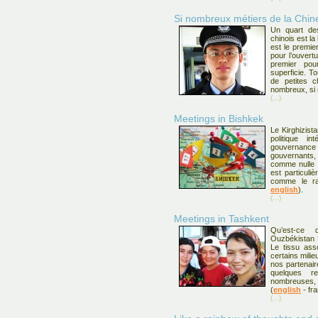
Si nombreux métiers de la Chin
Un quart de
chinois est la
est le premi
pour l’ouvert
premier po
superficie. T
de petites c
nombreux, si 
(...)
Meetings in Bishkek
Le Kirghizis
politique i
gouvernance
gouvernants
comme nulle p
est particuli
comme le ra
english
).
(...)
Meetings in Tashkent
Qu’est-ce
Ouzbékistan ?
Le tissu asso
certains milie
nos partenair
quelques r
nombreuses, 
(
english
- fra
(...)