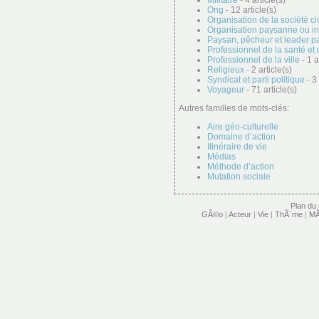
Militaire
- 4 article(s)
Ong
- 12 article(s)
Organisation de la société ci
Organisation paysanne ou i
Paysan, pêcheur et leader p
Professionnel de la santé et 
Professionnel de la ville
- 1 a
Religieux
- 2 article(s)
Syndicat et parti politique
- 3 
Voyageur
- 71 article(s)
Autres familles de mots-clés:
Aire géo-culturelle
Domaine d’action
Itinéraire de vie
Médias
Méthode d’action
Mutation sociale
Plan du 
GÃ©o
|
Acteur
|
Vie
|
ThÃ¨me
|
MÃ