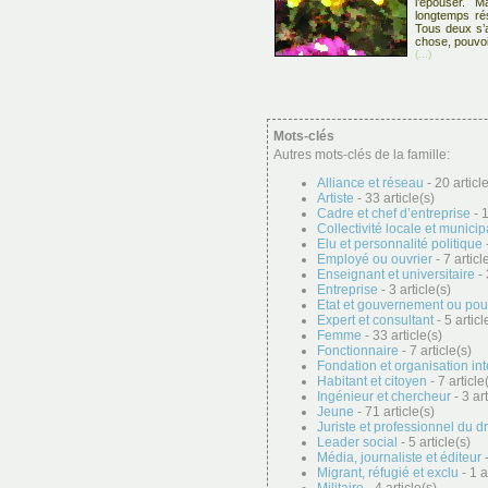
l’épouser. M
longtemps ré
Tous deux s’a
chose, pouvoi
(...)
Mots-clés
Autres mots-clés de la famille:
Alliance et réseau
- 20 articl
Artiste
- 33 article(s)
Cadre et chef d’entreprise
- 1
Collectivité locale et municip
Elu et personnalité politique
-
Employé ou ouvrier
- 7 articl
Enseignant et universitaire
- 
Entreprise
- 3 article(s)
Etat et gouvernement ou pou
Expert et consultant
- 5 articl
Femme
- 33 article(s)
Fonctionnaire
- 7 article(s)
Fondation et organisation in
Habitant et citoyen
- 7 article
Ingénieur et chercheur
- 3 art
Jeune
- 71 article(s)
Juriste et professionnel du dr
Leader social
- 5 article(s)
Média, journaliste et éditeur
-
Migrant, réfugié et exclu
- 1 a