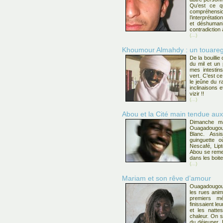
Qu’est ce q
compréhensi
l’interprétati
et déshumani
contradiction
(...)
Khoumour Almahdy : un touareg 
De la bouilli
du mil et un
mes intestin
vert. C’est c
le jeûne du r
inclinaisons 
vizir !!
(...)
Abou et la Cité main tendue au
Dimanche ma
Ouagadougou, 
Blanc. Assi
guinguette 
Nescafé, Lipt
Abou se remet
dans les boite
(...)
Mariam et son rêve d’amour
Ouagadougou.
les rues animé
premiers mé
finissaient le
et les natte
chaleur. On s
du déjeuner. 