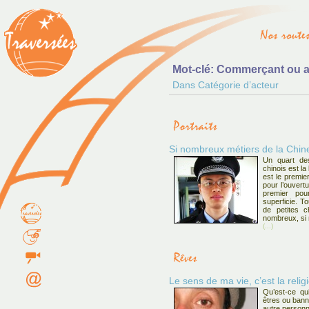
Mot-clé: Commerçant ou a
Dans Catégorie d’acteur
Si nombreux métiers de la Chin
Un quart de
chinois est la
est le premi
pour l’ouvert
premier po
superficie. T
de petites c
nombreux, si 
(...)
Le sens de ma vie, c’est la religi
Qu’est-ce qu
êtres ou banni
autre personn