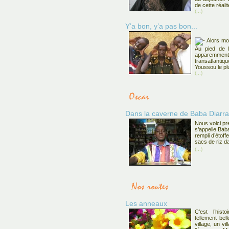
de cette réalit
(...)
Y’a bon, y’a pas bon...
Alors mo
Au pied de l
apparemment q
transatlantiq
Youssou le plu
(...)
Dans la caverne de Baba Diarra
Nous voici pre
s’appelle Baba
rempli d’étoff
sacs de riz d
(...)
Les anneaux
C’est l’hist
tellement be
village, un vi