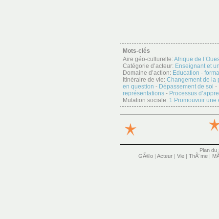
Mots-clés
Aire géo-culturelle:
Afrique de l’Oues
Catégorie d’acteur:
Enseignant et un
Domaine d’action:
Education - forma
Itinéraire de vie:
Changement de la p
en question
-
Dépassement de soi
-
représentations
-
Processus d’appre
Mutation sociale:
1 Promouvoir une
Plan du 
GÃ©o
|
Acteur
|
Vie
|
ThÃ¨me
|
MÃ