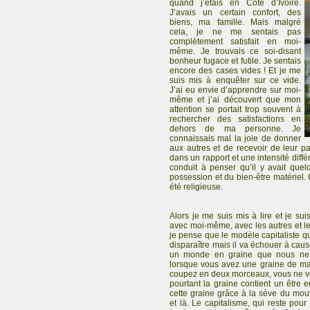
quand j’étais en Côte d’Ivoire.
J’avais un certain confort, des
biens, ma famille. Mais malgré
cela, je ne me sentais pas
complètement satisfait en moi-
même. Je trouvais ce soi-disant
bonheur fugace et futile. Je sentais
encore des cases vides ! Et je me
suis mis à enquêter sur ce vide.
J’ai eu envie d’apprendre sur moi-
même et j’ai découvert que mon
attention se portait trop souvent à
rechercher des satisfactions en
dehors de ma personne. Je
connaissais mal la joie de donner
aux autres et de recevoir de leur par
dans un rapport et une intensité diff
conduit à penser qu’il y avait que
possession et du bien-être matériel. 
été religieuse.
Alors je me suis mis à lire et je sui
avec moi-même, avec les autres et le
je pense que le modèle capitaliste q
disparaître mais il va échouer à cause 
un monde en graine que nous ne
lorsque vous avez une graine de man
coupez en deux morceaux, vous ne vo
pourtant la graine contient un être 
cette graine grâce à la sève du mouv
et là. Le capitalisme, qui reste pou