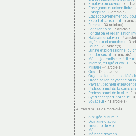
Employé ou ouvrier
- 7 articl
Enseignant et universitaire
- 
Entreprise
- 3 article(s)
Etat et gouvernement ou pou
Expert et consultant
- 5 articl
Femme
- 33 article(s)
Fonctionnaire
- 7 article(s)
Fondation et organisation in
Habitant et citoyen
- 7 article
Ingénieur et chercheur
- 3 art
Jeune
- 71 article(s)
Juriste et professionnel du dr
Leader social
- 5 article(s)
Média, journaliste et éditeur
-
Migrant, réfugié et exclu
- 1 a
Militaire
- 4 article(s)
Ong
- 12 article(s)
Organisation de la société ci
Organisation paysanne ou i
Paysan, pêcheur et leader p
Professionnel de la santé et 
Professionnel de la ville
- 1 a
Syndicat et parti politique
- 3 
Voyageur
- 71 article(s)
Autres familles de mots-clés:
Aire géo-culturelle
Domaine d’action
Itinéraire de vie
Médias
Méthode d’action