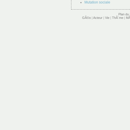
Mutation sociale
Plan du 
GÃ©o
|
Acteur
|
Vie
|
ThÃ¨me
|
MÃ