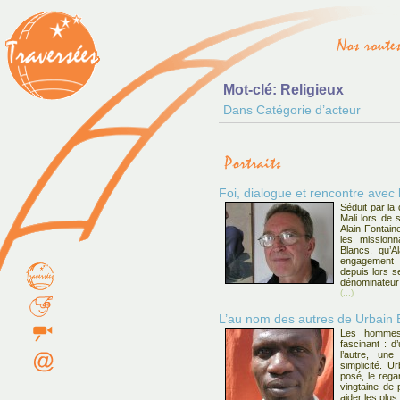
Mot-clé: Religieux
Dans Catégorie d’acteur
Foi, dialogue et rencontre avec 
Séduit par la
Mali lors de 
Alain Fontain
les missionn
Blancs, qu’A
engagement r
depuis lors se
dénominateu
(...)
L’au nom des autres de Urbain 
Les hommes
fascinant : d
l’autre, une
simplicité. U
posé, le rega
vingtaine de 
aider les plu