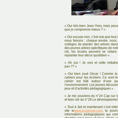
« Oui très bien Jean-Yves, mais pe
que je comprenne mieux ? ».
« Oui excuse-moi, c’est vrai que tout
nous faisons : chaque année, nous 
collèges de planter des arbres dans
des jeunes arbres spécifiques de notr
clé, les écoles peuvent se refaire
replanter leur décor quotidien ».
« Ah oui ! Je vois et cette initiati
pas ?? »
« Oui bien joué Oscar ! Comme tu 
cahiers pour les écoliers. Ce sont 
cahier est bâti autour d’une q
l’environnement. Les jeunes découvrent
jeux et d’activités pédagogiques » .
« Je me souviens du n°24 Cap sur l
et bien sûr du n°28 Le développement
« Tout à fait et maintenant c’est inter
site w
www.ecolenvie.com
, tu pourr
informations pédagogiques qui com