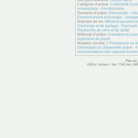
Aire géo-culturelle:
Europe latine
Catégorie d’acteur:
Collectivité loca
universitaire
-
Fonctionnaire
Domaine d’action:
Démocratie - cit
Environnement et écologie - énergi
Itinéraire de vie:
Attirance passionne
d’échange et de partage
-
Poursuite
Recherche de sens et de vérité
Méthode d’action:
Animation et coor
Ingénierie de projet
Mutation sociale:
2 Promouvoir un dé
Développer la citoyenneté active
-
4
représentations des rapports human
Plan du 
GÃ©o
|
Acteur
|
Vie
|
ThÃ¨me
|
MÃ