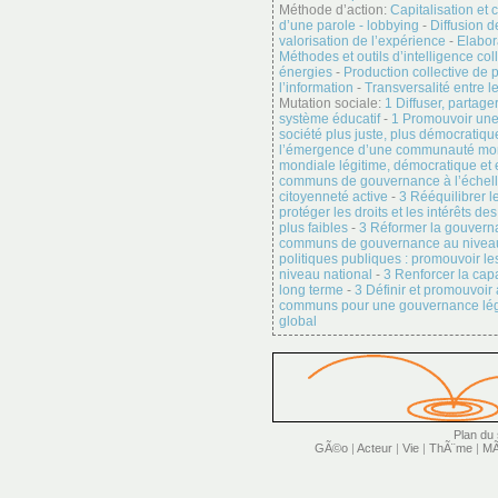
Méthode d’action:
Capitalisation et 
d’une parole - lobbying
-
Diffusion d
valorisation de l’expérience
-
Elabor
Méthodes et outils d’intelligence col
énergies
-
Production collective de 
l’information
-
Transversalité entre l
Mutation sociale:
1 Diffuser, partage
système éducatif
-
1 Promouvoir un
société plus juste, plus démocratiqu
l’émergence d’une communauté mon
mondiale légitime, démocratique et e
communs de gouvernance à l’échel
citoyenneté active
-
3 Rééquilibrer 
protéger les droits et les intérêts d
plus faibles
-
3 Réformer la gouverna
communs de gouvernance au niveau
politiques publiques : promouvoir 
niveau national
-
3 Renforcer la capa
long terme
-
3 Définir et promouvoir 
communs pour une gouvernance légit
global
Plan du 
GÃ©o
|
Acteur
|
Vie
|
ThÃ¨me
|
MÃ