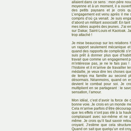
allaient dans ce sens : mon père nous 
moyenne et à un moment, il a ouvert
des petits paysans et je crois q
L’engagement est venu après il me se
compris d’où ça venait. Je suis enga
d’abord un militant associatif. En tan
mes idées auprès des jeunes. J’ai e
sur Dakar, Saint-Louis et Kaoloak. Ja
trop attaché !
Je mise beaucoup sur les relations 
un rapport seulement mécanique et 
quand des rapports de complicité s’in
suis prêt à donner plus que d’habi
travail que comme un engagement p
m’intéresse pas, je ne le fais pas 
l’histoire et il m’arrive de travailler l
médaille, je veux dire les choses que
de temps ma famille au second pl
désormais. Néanmoins, quand on est
devient le combat pour soi. Je c
multiplient en se partageant : le savoi
sensation, l’amour.
Mon idéal, c’est d’avoir la force de 
bonne voie. Je crois en un monde meil
Cela m’arrive parfois d’être décourag
que les effets n’ont pas été à la haute
complaisant avec soi-même et ne pa
même. Je crois qu’il faut savoir retou
croyant. J’estime que cela structur
Quand on sait que quelqu’un est croya