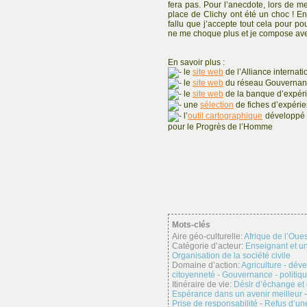
fera pas. Pour l’anecdote, lors de m
place de Clichy ont été un choc ! Ens
fallu que j’accepte tout cela pour pou
ne me choque plus et je compose ave
En savoir plus :
le
site web
de l’Alliance internat
le
site web
du réseau Gouvernanc
le
site web
de la banque d’expér
une
sélection
de fiches d’expérie
l’
outil cartographique
développé p
pour le Progrès de l’Homme
Mots-clés
Aire géo-culturelle:
Afrique de l’Oues
Catégorie d’acteur:
Enseignant et un
Organisation de la société civile
Domaine d’action:
Agriculture - dév
citoyenneté
-
Gouvernance - politiq
Itinéraire de vie:
Désir d’échange et
Espérance dans un avenir meilleur
Prise de responsabilité
-
Refus d’une