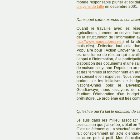
monde responsable pluriel et solidaire
citoyens de Lille
en décembre 2001.
Dans quel cadre exerces-tu ces activi
Quand je travaille avec les ré
agriculteurs, j’amène un service tran
de la structuration de l’information a
http://www.mapeadores.net
) et la st
mots-clés). J’effectue tout cela 
Populaire pour l’Action Citoyenn
est une forme de réseau qui trava
l’appui à l’information, à la particip
disposition des documents et une sal
de maison citoyenne. Depuis un an e
et des femmes et fonctionnent en au
en conseil et en expertise. Nous ven
portant sur les initiatives de bud
Nations-Unies pour le Dévelo
Guediawaye, nous essayons de ra
étudiant l’élaboration d’un budge
préhistoire. Le problème est très c
Qu’est-ce qui t’a fait te mobiliser de c
Je suis dans les milieu associati
association que j’ai créée, c’était en 70
C’est un élément qui a structuré tout
fait consciemment un acte d’engag
structuré petit à petit. Mon éducat