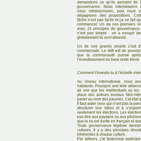
demandons ce qu’ils pensent de 
gouvernance. Nous interviewons 
nous retranscrivons, puis nous 
dégageons des propositions. Cet
tâche n’est pas facile et ça ne fait q
commencer. Un de nos premiers résu
avec 15 principes de gouvernance po
n’est pas simple : on a essaye de 
globalement ils sont absents.
Un de nos grands projets c’est d
commerciale. Le défi est de pouvoir
que la communauté puisse après
l’investissement de base reste élevé.
Comment t’investis-tu à l’échelle inte
Au niveau international, nous avo
habitants. Pourquoi une telle allian
de voir que les intellectuels ou l
place des acteurs sociaux. Moi-même
parler au nom des pauvres. Cet état d
Il faut aider ceux qui n’ont pas la pa
structurer leur idées et à s’organ
seulement les élections. Les électi
pas dire aux paysans ou aux pêcheurs 
que la loi est écrite en français et 
Toute gouvernance légitime devrait
cultures. Il y a des principes direc
inhérentes à chaque culture.
Par ailleurs, j’ai beaucoup partici