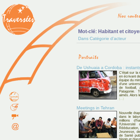
Mot-clé: Habitant et citoy
Dans Catégorie d’acteur
De Ushuaia a Cordoba : instant
C’était sur l
en écrivant d
équipe du min
d’une univer
de football,
Patagonie. T
aimés. Alors l
(...)
Meetings in Tehran
Nouvelle éta
dans le laby
millions d’
l’Universit
Rééducation
Jeunesse, de 
de Santé pub
Negin
et
Has