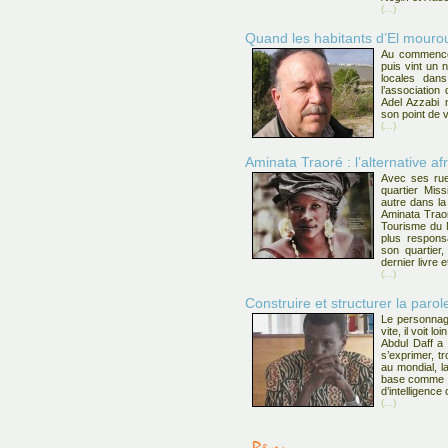
(...)
Quand les habitants d’El mourouj
Au commencem
puis vint un 
locales dans
l’association
Adel Azzabi 
son point de 
(...)
Aminata Traoré : l’alternative af
Avec ses rue
quartier Mis
autre dans la
Aminata Traor
Tourisme du M
plus responsa
son quartier
dernier livre e
(...)
Construire et structurer la parol
Le personnage 
vite, il voit lo
Abdul Daff a 
s’exprimer, tr
au mondial, l
base comme il
d’intelligence
(...)