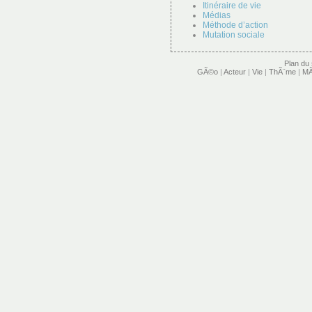
Itinéraire de vie
Médias
Méthode d’action
Mutation sociale
Plan du 
GÃ©o
|
Acteur
|
Vie
|
ThÃ¨me
|
MÃ