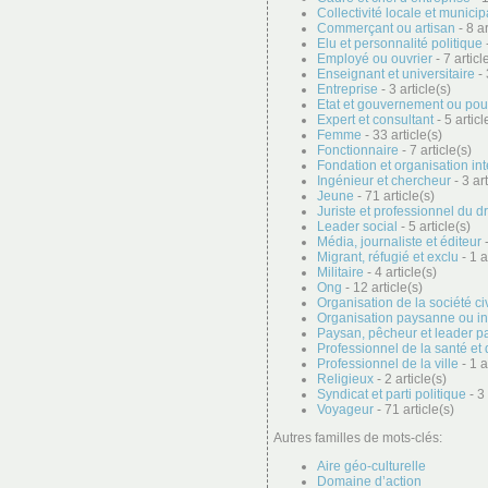
Collectivité locale et municip
Commerçant ou artisan
- 8 ar
Elu et personnalité politique
-
Employé ou ouvrier
- 7 articl
Enseignant et universitaire
- 
Entreprise
- 3 article(s)
Etat et gouvernement ou pou
Expert et consultant
- 5 articl
Femme
- 33 article(s)
Fonctionnaire
- 7 article(s)
Fondation et organisation in
Ingénieur et chercheur
- 3 art
Jeune
- 71 article(s)
Juriste et professionnel du dr
Leader social
- 5 article(s)
Média, journaliste et éditeur
-
Migrant, réfugié et exclu
- 1 a
Militaire
- 4 article(s)
Ong
- 12 article(s)
Organisation de la société ci
Organisation paysanne ou i
Paysan, pêcheur et leader p
Professionnel de la santé et 
Professionnel de la ville
- 1 a
Religieux
- 2 article(s)
Syndicat et parti politique
- 3 
Voyageur
- 71 article(s)
Autres familles de mots-clés:
Aire géo-culturelle
Domaine d’action