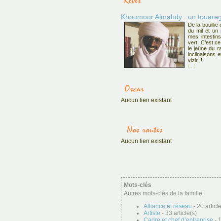
Khoumour Almahdy : un touareg 
De la bouilli
du mil et un
mes intestin
vert. C’est c
le jeûne du r
inclinaisons 
vizir !!
(...)
Aucun lien existant
Aucun lien existant
Mots-clés
Autres mots-clés de la famille:
Alliance et réseau
- 20 articl
Artiste
- 33 article(s)
Cadre et chef d’entreprise
- 1