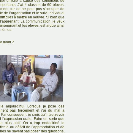
er difficile à cause des conditions de
 importants. J’ai 4 classes de 60 élèves.
ement car on ne peut pas s’occuper de
e de l’organisation et le suivi individuel
difficiles à mettre en oeuvre. Si bien que
r l’apprenant. La communication, je veux
 enseignant et les élèves, est ardue ainsi
x-mêmes.
ce point ?
acle aujourd’hui. Lorsque je pose des
nent pas forcément et j’ai du mal à
Par conséquent, je crois qu’il faut revoir
et l’expression orale. Faire en sorte que
ne plus actif. On a trop endoctriné le
ale au déficit de l’appropriation et de
eunes ne savent pas poser des questions,