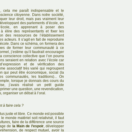
é, cela me paraît indispensable et le
nscience citoyenne. Dans notre société,
uer leur droit, mais pas vraiment leur
développant des parlements d’école, en
l’école, en apprenant à poser des
 à élire des représentants et fixer les
ion des ressources de l’établissement
es acteurs. Il s’agit en fait de reproduire
’école. Dans ce schéma, on formera des
mes de former leur communauté à ce
rmel, j’estime qu’il faudrait encourager
la conscience collective que l’on pourra
ons seraient en relation avec l’école car
 d’expression et de vérification des
me associatif très varié qui regroupent
n qui peut être économique, social (la
(les communautés, les traditions)... On
xemple, lorsque je donnais des cours du
aise, j’avais réalisé un petit guide
primer une question, une revendication,
, organiser un débat à l’oral.
 à faire cela ?
us juste et libre. Ce monde est possible
 le monde matériel soit relativisé, il faut
ultures, faire de la différence une source
image de
la Main de l’espoir
, développer
réhension, de respect mutuel, avoir la