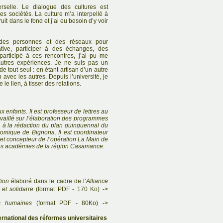
erselle. Le dialogue des cultures est
es sociétés. La culture m’a interpellé à
uit dans le fond et j’ai eu besoin d’y voir
c des personnes et des réseaux pour
ative, participer à des échanges, des
participé à ces rencontres, j’ai pu me
’autres expériences. Je ne suis pas un
 tout seul : en étant artisan d’un autre
 avec les autres. Depuis l’université, je
 le lien, à tisser des relations.
 enfants. Il est professeur de lettres au
availlé sur l’élaboration des programmes
, à la rédaction du plan quinquennal du
ique de Bignona. Il est coordinateur
et concepteur de l’opération La Main de
 des académies de la région Casamance.
ion
élaboré dans le cadre de l’
Alliance
et solidaire
(format PDF - 170 Ko) ->
és humaines
(format PDF - 80Ko) ->
ernational des réformes universitaires