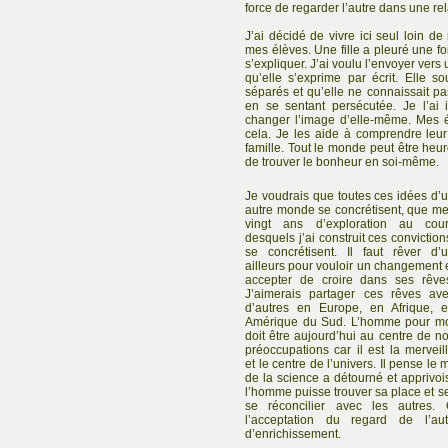
force de regarder l’autre dans une re
J’ai décidé de vivre ici seul loin de
mes élèves. Une fille a pleuré une fo
s’expliquer. J’ai voulu l’envoyer vers 
qu’elle s’exprime par écrit. Elle so
séparés et qu’elle ne connaissait pas
en se sentant persécutée. Je l’ai 
changer l’image d’elle-même. Mes 
cela. Je les aide à comprendre leu
famille. Tout le monde peut être heure
de trouver le bonheur en soi-même.
Je voudrais que toutes ces idées d’
autre monde se concrétisent, que m
vingt ans d’exploration au cou
desquels j’ai construit ces conviction
se concrétisent. Il faut rêver d’
ailleurs pour vouloir un changement 
accepter de croire dans ses rêve
J’aimerais partager ces rêves av
d’autres en Europe, en Afrique, 
Amérique du Sud. L’homme pour m
doit être aujourd’hui au centre de n
préoccupations car il est la merveil
et le centre de l’univers. Il pense le
de la science a détourné et apprivois
l’homme puisse trouver sa place et s
se réconcilier avec les autres.
l’acceptation du regard de l’a
d’enrichissement.