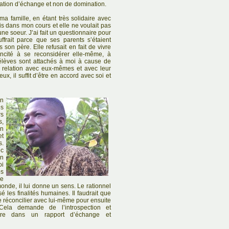
lation d’échange et non de domination.
 ma famille, en étant très solidaire avec
is dans mon cours et elle ne voulait pas
une soeur. J’ai fait un questionnaire pour
uffrait parce que ses parents s’étaient
 son père. Elle refusait en fait de vivre
incité à se reconsidérer elle-même, à
élèves sont attachés à moi à cause de
r relation avec eux-mêmes et avec leur
ux, il suffit d’être en accord avec soi et
un
es
rs
s,
un
et
s.
ec
en
oi
os
le
 monde, il lui donne un sens. Le rationnel
é les finalités humaines. Il faudrait que
e réconcilier avec lui-même pour ensuite
 Cela demande de l’introspection et
utre dans un rapport d’échange et