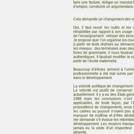
faire une facture, rédiger un mandat-
d’emploi, construire un argumentaire.
Cela demande un changement des mé
Oui, il faut revoir les outils et le
réhabilitée par rapport à son usage
de l’enseignement : retisser des liens 
Je propose que l’on organise les cou
à partir de tests réalisés au démarr
les niveaux : des terminales avec de
livres de grammaire, il nous faudra
authentiques. Il faudrait modifier le s
partir de l’école maternelle.
Beaucoup d’élèves arrivent à l’univ
professionnelle a été mal suivie par l
dans le développement.
La volonté politique de changement 
La volonté est plutôt de conserver
actuellement. Il y a eu des Etats gé
1986 mais les conclusions n’ont
applicables, de toute façon, par l’
propositions de changements, nous 
les cadres au pouvoir n’osent pas 
manquer de maîtrise et d’être déstab
me demande s’il évalue les retombées
développement. Les moyens manquen
jamais eu la visite d’un inspecteur
absente.