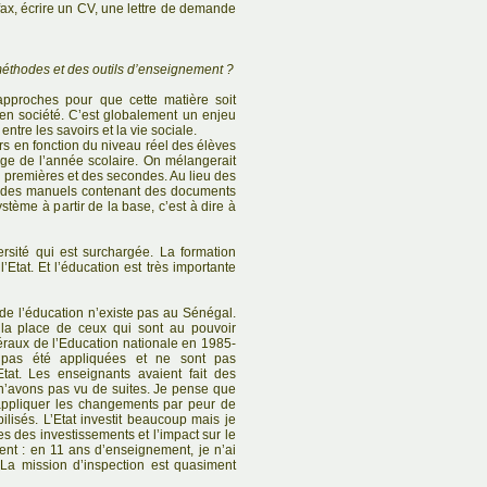
fax, écrire un CV, une lettre de demande
thodes et des outils d’enseignement ?
s approches pour que cette matière soit
 en société. C’est globalement un enjeu
entre les savoirs et la vie sociale.
rs en fonction du niveau réel des élèves
age de l’année scolaire. On mélangerait
s premières et des secondes. Au lieu des
it des manuels contenant des documents
ystème à partir de la base, c’est à dire à
ersité qui est surchargée. La formation
’Etat. Et l’éducation est très importante
de l’éducation n’existe pas au Sénégal.
 la place de ceux qui sont au pouvoir
néraux de l’Education nationale en 1985-
 pas été appliquées et ne sont pas
Etat. Les enseignants avaient fait des
n’avons pas vu de suites. Je pense que
appliquer les changements par peur de
ilisés. L’Etat investit beaucoup mais je
 des investissements et l’impact sur le
t : en 11 ans d’enseignement, je n’ai
. La mission d’inspection est quasiment