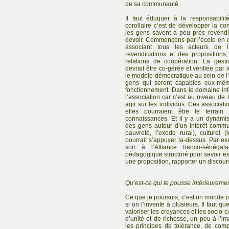
de sa communauté.
Il faut éduquer à la responsabilit
corollaire c’est de développer la co
les gens savent à peu près revendiq
devoir. Commençons par l’école en 
associant tous les acteurs de 
revendications et des propositions,
relations de coopération. La gest
devrait être co-gérée et vérifiée par l
le modèle démocratique au sein de l
gens qui seront capables eux-mê
fonctionnement. Dans le domaine info
l’association car c’est au niveau de 
agir sur les individus. Ces associati
elles pourraient être le terrain
connaissances. Et il y a un dynamis
des gens autour d’un intérêt commu
pauvreté, l’exode rural), culturel 
pourrait s’appuyer la-dessus. Par e
soir à l’Alliance franco-sénégal
pédagogique structuré pour savoir ex
une proposition, rapporter un discours
Qu’est-ce qui te pousse intérieurement
Ce que je poursuis, c’est un monde pl
si on l’invente à plusieurs. Il faut que
valoriser les croyances et les socio-c
d’unité et de richesse, un peu à l’
les principes de tolérance, de comp