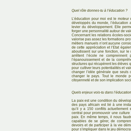
Quel rôle donnes-tu à l’éducation ?
L’éducation pour moi est le moteur
développés du monde, l’éducation a
levier du développement. Elle perm
forger une personnalité autour de val
Concernant les relations écoles-soci
valorise pas assez les formations pr
métiers manuels n’ont aucune consid
de cette appréciation et l’Etat égal
aboutissent sur une fonction, sur le
arrêtent l’école ne comprennent 
l’épanouissement et de la compréhe
structures qui récupèrent les élèves 
pour cultiver leurs potentialités et valo
changer l’idée générale que seuls 
changer le pays. Tout le monde pe
citoyenneté et de son implication soci
Quels enjeux vois-tu dans l’éducation 
La paix est une condition du dévelo
des pays africain est lié à une insta
qu’il y a 150 conflits actuellement
central pour promouvoir une culture
paix. En même temps, il nous faudra
capables de se gérer, de comprend
devoirs et de participer à la vie dé
pour s’impliquer dans le jeu démocrati