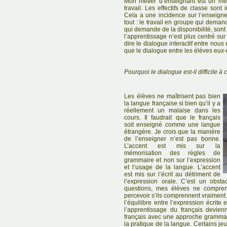
Mon métier d’enseignant est un méti
travail. Les effectifs de classe sont
Cela a une incidence sur l’enseign
tout : le travail en groupe qui demand
qui demande de la disponibilité, sont 
l’apprentissage n’est plus centré su
dire le dialogue interactif entre nous
que le dialogue entre les élèves eu
Pourquoi le dialogue est-il difficile à 
Les élèves ne maîtrisent pas bien
la langue française si bien qu’il y a
réellement un malaise dans les
cours. Il faudrait que le français
soit enseigné comme une langue
étrangère. Je crois que la manière
de l’enseigner n’est pas bonne.
L’accent est mis sur la
mémorisation des règles de
grammaire et non sur l’expression
et l’usage de la langue. L’accent
est mis sur l’écrit au détriment de
l’expression orale. C’est un obst
questions, mes élèves ne compren
percevoir s’ils comprennent vraiment. 
l’équilibre entre l’expression écrite 
l’apprentissage du français devien
français avec une approche grammatic
la pratique de la langue. Certains j