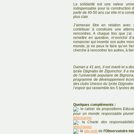
La solidarité est une valeur univ
indispensable pour la construction d
partir de 40-50 ans car elle m’a constr
plus clair.
J’aimerais être en relation ave
contribuer à construire une altern
rencontres. A chaque fois que j’ai 
remettre en question, m’enrichir d
romancier qui invente son autre monde
monde, je ne peux le faire qu’en lien
cherche à rencontrer les autres, à faire
Daman a 41 ans, il est marié et a deux
lycée Djignabo de Ziguinchor. Il a tr
de l’université populaire de Bignona
programme de développement économ
des clubs Unesco du lycée Djignabo 
l’espoir qui rassemble les 5 lycées
Quelques compléments :
le cahier de propositions
Educat
pour un monde responsable pluriel 
télécharger
la
Charte des responsabilit
télécharger
le
site web
de
l’Observatoire int