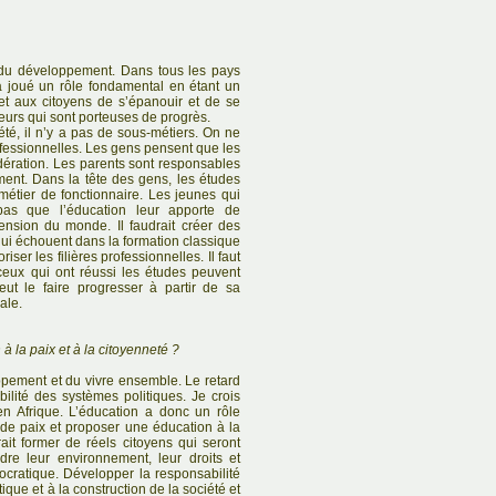
 du développement. Dans tous les pays
 joué un rôle fondamental en étant un
et aux citoyens de s’épanouir et de se
eurs qui sont porteuses de progrès.
été, il n’y a pas de sous-métiers. On ne
ofessionnelles. Les gens pensent que les
ération. Les parents sont responsables
ement. Dans la tête des gens, les études
 métier de fonctionnaire. Les jeunes qui
pas que l’éducation leur apporte de
nsion du monde. Il faudrait créer des
qui échouent dans la formation classique
riser les filières professionnelles. Il faut
ceux qui ont réussi les études peuvent
ut le faire progresser à partir de sa
ale.
à la paix et à la citoyenneté ?
ppement et du vivre ensemble. Le retard
bilité des systèmes politiques. Je crois
 en Afrique. L’éducation a donc un rôle
 de paix et proposer une éducation à la
it former de réels citoyens qui seront
re leur environnement, leur droits et
mocratique. Développer la responsabilité
que et à la construction de la société et