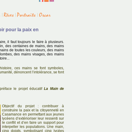
ir pour la paix en
e, il faut toujours le faire à plusieurs.
ain, des centaines de mains, des mains
mains de toutes les couleurs, des mains
colombes, des mains visages, des mains
ire...
histoire, ces mains se font symboles,
umanité, dénoncent l’intolérance, se font
réface le projet éducatif
La Main de
Objectif du projet : contribuer à
construire la paix et la citoyenneté en
Casamance en permettant aux jeunes
lycéens d’extérioriser leur ressenti sur
le conflit et d’en faire un support pour
interpeller les populations. Une main,
cinq doigts, symbolisant cinq lycées