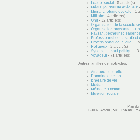
Leader social
- 5 article(s)
Média, journaliste et éditeur
-
Migrant, réfugié et exclu
- 1 a
Militaire
- 4 article(s)
Ong
- 12 article(s)
Organisation de la société ci
Organisation paysanne ou i
Paysan, pêcheur et leader p
Professionnel de la santé et 
Professionnel de la ville
- 1 a
Religieux
- 2 article(s)
Syndicat et parti politique
- 3 
Voyageur
- 71 article(s)
Autres familles de mots-clés:
Aire géo-culturelle
Domaine d’action
Itinéraire de vie
Médias
Méthode d’action
Mutation sociale
Plan du 
GÃ©o
|
Acteur
|
Vie
|
ThÃ¨me
|
MÃ