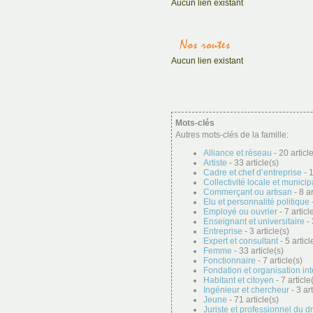
Aucun lien existant
Aucun lien existant
Mots-clés
Autres mots-clés de la famille:
Alliance et réseau
- 20 articl
Artiste
- 33 article(s)
Cadre et chef d’entreprise
- 1
Collectivité locale et municip
Commerçant ou artisan
- 8 ar
Elu et personnalité politique
-
Employé ou ouvrier
- 7 articl
Enseignant et universitaire
- 
Entreprise
- 3 article(s)
Expert et consultant
- 5 articl
Femme
- 33 article(s)
Fonctionnaire
- 7 article(s)
Fondation et organisation in
Habitant et citoyen
- 7 article
Ingénieur et chercheur
- 3 art
Jeune
- 71 article(s)
Juriste et professionnel du dr