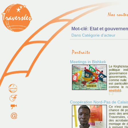
Mot-clé: Etat et gouverne
Dans Catégorie d’acteur
Meetings in Bishkek
Le Kirghizis
politique i
gouvernance
gouvernants
comme nulle p
est particuli
comme le ra
english
).
(...)
Coopération Nord-Pas de Calais
Ce n’est pas
chance de po
avec des amis
Traversées, d
des acrobates
montage de d
à présent l’é