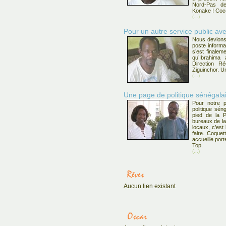
Nord-Pas d
Konake ! Coco
(...)
Pour un autre service public av
Nous devions
poste inform
s’est finaleme
qu’Ibrahima 
Direction R
Ziguinchor. U
(...)
Une page de politique sénégal
Pour notre 
politique sé
pied de la P
bureaux de l
locaux, c’est
faire. Coquett
accueille por
Top.
(...)
Aucun lien existant