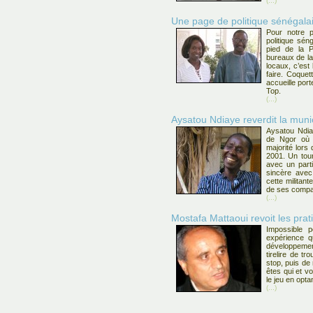
(...)
Une page de politique sénégal
Pour notre 
politique sé
pied de la P
bureaux de l
locaux, c’est
faire. Coquett
accueille por
Top.
(...)
Aysatou Ndiaye reverdit la muni
Aysatou Ndiay
de Ngor où 
majorité lors
2001. Un tour
avec un parti
sincère avec 
cette militan
de ses compa
(...)
Mostafa Mattaoui revoit les pra
Impossible 
expérience qu
développemen
tirelire de t
stop, puis de
êtes qui et vo
le jeu en optan
(...)