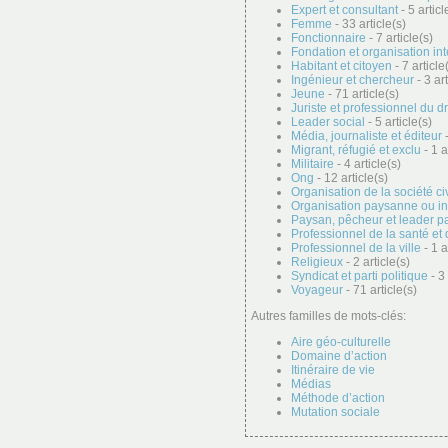
Expert et consultant
- 5 articl
Femme
- 33 article(s)
Fonctionnaire
- 7 article(s)
Fondation et organisation in
Habitant et citoyen
- 7 article
Ingénieur et chercheur
- 3 art
Jeune
- 71 article(s)
Juriste et professionnel du dr
Leader social
- 5 article(s)
Média, journaliste et éditeur
-
Migrant, réfugié et exclu
- 1 a
Militaire
- 4 article(s)
Ong
- 12 article(s)
Organisation de la société ci
Organisation paysanne ou i
Paysan, pêcheur et leader p
Professionnel de la santé et 
Professionnel de la ville
- 1 a
Religieux
- 2 article(s)
Syndicat et parti politique
- 3 
Voyageur
- 71 article(s)
Autres familles de mots-clés:
Aire géo-culturelle
Domaine d’action
Itinéraire de vie
Médias
Méthode d’action
Mutation sociale