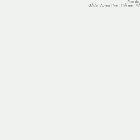
Plan du 
GÃ©o
|
Acteur
|
Vie
|
ThÃ¨me
|
MÃ