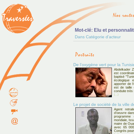
Mot-clé: Elu et personnalit
Dans Catégorie d’acteur
De l’oxygène vert pour la Tunisi
Abdelkader Zi
est coordinat
baptisé "Tuni
écologique e
apporter de l
est de taille
conduite très
(...)
Le projet de société de la vill
Agent retrai
d’oeuvre dan
programme 
mondiale, Iss
maire de Ouah
avec 65 000 
Congrès pour 