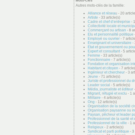
Mots-clés
Autres mots-clés de la famille:
Alliance et réseau
- 20 articl
Artiste
- 33 article(s)
Cadre et chef d’entreprise
- 1
Collectivité locale et municip
Commerçant ou artisan
- 8 ar
Elu et personnalité politique
-
Employé ou ouvrier
- 7 articl
Enseignant et universitaire
- 
Etat et gouvernement ou pou
Expert et consultant
- 5 articl
Femme
- 33 article(s)
Fonctionnaire
- 7 article(s)
Fondation et organisation in
Habitant et citoyen
- 7 article
Ingénieur et chercheur
- 3 art
Jeune
- 71 article(s)
Juriste et professionnel du dr
Leader social
- 5 article(s)
Média, journaliste et éditeur
-
Migrant, réfugié et exclu
- 1 a
Militaire
- 4 article(s)
Ong
- 12 article(s)
Organisation de la société ci
Organisation paysanne ou i
Paysan, pêcheur et leader p
Professionnel de la santé et 
Professionnel de la ville
- 1 a
Religieux
- 2 article(s)
Syndicat et parti politique
- 3 