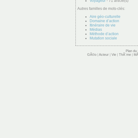
Voyageur
- 71 article(s)
Autres familles de mots-clés:
Aire géo-culturelle
Domaine d’action
Itinéraire de vie
Médias
Méthode d’action
Mutation sociale
Plan du 
GÃ©o
|
Acteur
|
Vie
|
ThÃ¨me
|
MÃ