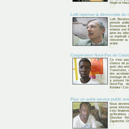
Negin
et
Has
(...)
Lotfi repense la démocratie du
Lotfi Benaïs
pensée polit
Economiste, i
entame une th
aime les idée
un impératif s
réinventer la
arabe.
(...)
Coopération Nord-Pas de Calais
Ce n’est pas
chance de po
avec des amis
Traversées, d
des acrobates
montage de d
à présent l’é
Nord-Pas d
Konake ! Coco
(...)
Pour un autre service public av
Nous devions
poste inform
s’est finaleme
qu’Ibrahima 
Direction R
Ziguinchor. U
(...)