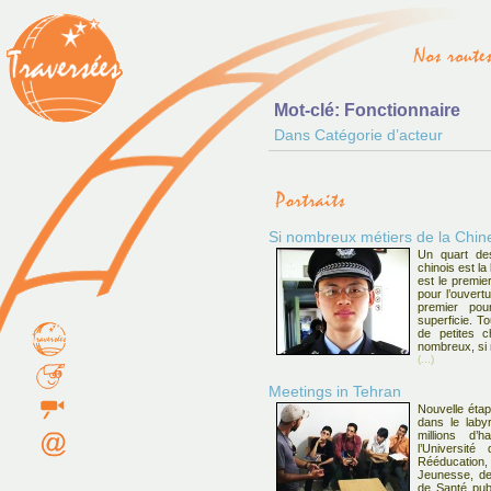
Mot-clé: Fonctionnaire
Dans Catégorie d’acteur
Si nombreux métiers de la Chin
Un quart de
chinois est la
est le premi
pour l’ouvert
premier po
superficie. T
de petites c
nombreux, si 
(...)
Meetings in Tehran
Nouvelle éta
dans le laby
millions d’
l’Universit
Rééducation
Jeunesse, de 
de Santé pub