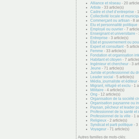
Alliance et réseau
- 20 articl
Artiste
- 33 article(s)
Cadre et chef d’entreprise
- 1
Collectivité locale et municip
Commerçant ou artisan
- 8 ar
Elu et personnalité politique
-
Employé ou ouvrier
- 7 articl
Enseignant et universitaire
- 
Entreprise
- 3 article(s)
Etat et gouvernement ou pou
Expert et consultant
- 5 articl
Femme
- 33 article(s)
Fondation et organisation in
Habitant et citoyen
- 7 article
Ingénieur et chercheur
- 3 art
Jeune
- 71 article(s)
Juriste et professionnel du dr
Leader social
- 5 article(s)
Média, journaliste et éditeur
-
Migrant, réfugié et exclu
- 1 a
Militaire
- 4 article(s)
Ong
- 12 article(s)
Organisation de la société ci
Organisation paysanne ou i
Paysan, pêcheur et leader p
Professionnel de la santé et 
Professionnel de la ville
- 1 a
Religieux
- 2 article(s)
Syndicat et parti politique
- 3 
Voyageur
- 71 article(s)
Autres familles de mots-clés: