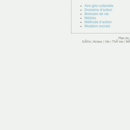
Aire géo-culturelle
Domaine d’action
Itinéraire de vie
Médias
Méthode d’action
Mutation sociale
Plan du 
GÃ©o
|
Acteur
|
Vie
|
ThÃ¨me
|
MÃ