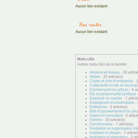
Aucun lien existant
Aucun lien existant
Mots-clés
Autres mots-clés de la famille:
Alliance et réseau
- 20 articl
Artiste
- 33 article(s)
Cadre et chef d’entreprise
- 1
Collectivité locale et municip
Commerçant ou artisan
- 8 ar
Elu et personnalité politique
-
Employé ou ouvrier
- 7 articl
Enseignant et universitaire
- 
Entreprise
- 3 article(s)
Etat et gouvernement ou pou
Expert et consultant
- 5 articl
Femme
- 33 article(s)
Fonctionnaire
- 7 article(s)
Fondation et organisation in
Habitant et citoyen
- 7 article
Ingénieur et chercheur
- 3 art