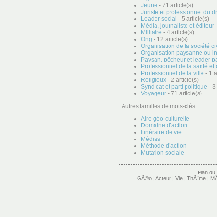
Jeune
- 71 article(s)
Juriste et professionnel du dr
Leader social
- 5 article(s)
Média, journaliste et éditeur
-
Militaire
- 4 article(s)
Ong
- 12 article(s)
Organisation de la société ci
Organisation paysanne ou i
Paysan, pêcheur et leader p
Professionnel de la santé et 
Professionnel de la ville
- 1 a
Religieux
- 2 article(s)
Syndicat et parti politique
- 3 
Voyageur
- 71 article(s)
Autres familles de mots-clés:
Aire géo-culturelle
Domaine d’action
Itinéraire de vie
Médias
Méthode d’action
Mutation sociale
Plan du 
GÃ©o
|
Acteur
|
Vie
|
ThÃ¨me
|
MÃ