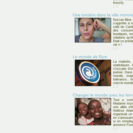
french).
(...)
Une lumière dans la ville nom
Nurcan flâne 
s’apprête à 
café de
Cank
des consomm
boutiques, ma
relations qu’
Etait-ce préd
vie » !
(...)
Le monde de Rym
La matinée, 
statistiques à
s’occupe d’un
poésie. Dans
monde, exige
tolérance... 
voici le mond
(...)
Changer le monde avec les femm
Tout a com
Madame Issou
une allée d
Nafissa
étaie
organisait un
en s’amusant
si on remplaç
annonce Four
(...)