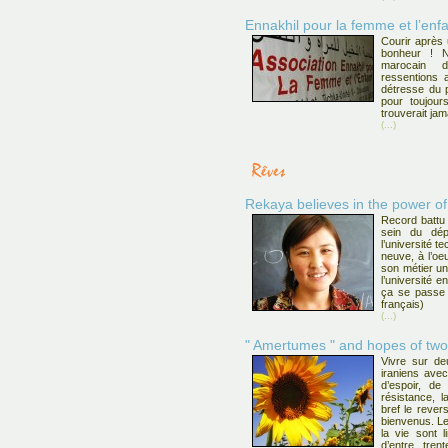
Ennakhil pour la femme et l’enf
Courir après
bonheur ! 
marocain d
ressentions 
détresse du p
pour toujour
trouverait jam
(...)
Rekaya believes in the power o
Record battu 
sein du dépa
l’université t
neuve, à l’oe
son métier un
l’université 
ça se passe 
français)
(...)
" Amertumes " and hopes of tw
Vivre sur de
iraniens ave
d’espoir, de
résistance, la
bref le rever
bienvenus. Le
la vie sont l
d’entre tren