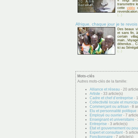
« Vingt an
transmettre l
cette
vidéo
q
revendication
(...)
Afrique, chaque jour je te revois 
Des beaux vi
et sans fin, 
certain vil
main...Voyag
détendus... C
ici au Sénégal
(...)
Mots-clés
Autres mots-clés de la famille:
Alliance et réseau
- 20 articl
Artiste
- 33 article(s)
Cadre et chef d’entreprise
- 1
Collectivité locale et municip
Commerçant ou artisan
- 8 ar
Elu et personnalité politique
-
Employé ou ouvrier
- 7 articl
Enseignant et universitaire
- 
Entreprise
- 3 article(s)
Etat et gouvernement ou pou
Expert et consultant
- 5 articl
Fonctionnaire
- 7 article(s)