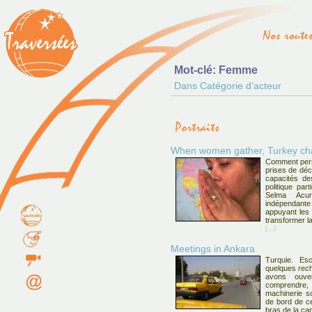
Mot-clé: Femme
Dans Catégorie d’acteur
When women gather, Turkey c
Comment perm
prises de déc
capacités de
politique pa
Selma Acune
indépendan
appuyant les 
transformer l
(...)
Meetings in Ankara
Turquie. Es
quelques rech
avons ouve
comprendre, d
machinerie so
de bord de ce
bras de la cap