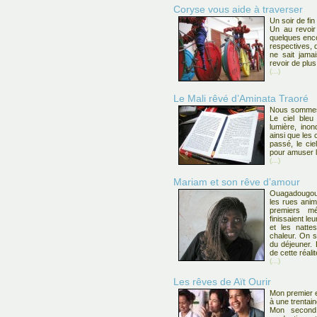
Coryse vous aide à traverser
Un soir de fin
Un au revoir
quelques enco
respectives, q
ne sait jama
revoir de plu
(...)
Le Mali rêvé d’Aminata Traoré
Nous sommes 
Le ciel bleu 
lumière, inon
ainsi que les
passé, le cie
pour amuser le
(...)
Mariam et son rêve d’amour
Ouagadougou.
les rues animé
premiers mé
finissaient le
et les natte
chaleur. On s
du déjeuner. 
de cette réalit
(...)
Les rêves de Aït Ourir
Mon premier e
à une trentai
Mon second