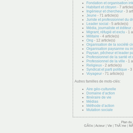
Fondation et organisation in
Habitant et citoyen
- 7 article
Ingénieur et chercheur
- 3 art
Jeune
- 71 article(s)
Juriste et professionnel du dr
Leader social
- 5 article(s)
Média, journaliste et éditeur
-
Migrant, réfugié et exclu
- 1 a
Militaire
- 4 article(s)
Ong
- 12 article(s)
Organisation de la société ci
Organisation paysanne ou i
Paysan, pêcheur et leader p
Professionnel de la santé et 
Professionnel de la ville
- 1 a
Religieux
- 2 article(s)
Syndicat et parti politique
- 3 
Voyageur
- 71 article(s)
Autres familles de mots-clés:
Aire géo-culturelle
Domaine d’action
Itinéraire de vie
Médias
Méthode d’action
Mutation sociale
Plan du 
GÃ©o
|
Acteur
|
Vie
|
ThÃ¨me
|
MÃ