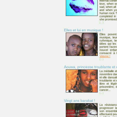
internal cont
love, when 
sad, when all
and when you
human rock ? H
completed in 
she promised 
(...)
Elles et lui en musique !
Elles pose
musique, leu
rythmique, l
idées qui les 
portent l’ave
nouvel enfa
consacré à la
Volume !
(...)
Aouwa, princesse troublante et 
La médaille e
novembre dans
et elle dansa
troublante et 
libre et légè
prisonnière, 
cancer...
(...)
Vingt ans barakat !
La résistan
progresser la
son ensemble
effectuent pou