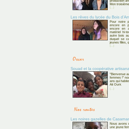
production art
Mon troisième
(...)
Les rêves du lycée du Bois d’Am
Pour notre p
encore en pr
encore en a
matériel hi-t
autre bois a
duquel se ca
jeunes filles
(...)
Souad et la coopérative artisan
"Bienvenue au
femmes !" nou
ans qui habite
Ait Ourir.
(...)
Les noires gazelles de Casama
Nous avons d
une jeune fem