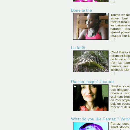
(...)
Boire le thé
Toutes les fe
arrivé. Une 
robinet d’eau 
les maisons e
parents, de
étaient posée
chaque jour la
(...)
La forêt
C’est l’histoi
tellement fati
de la vie et 
d’un lac per
parents, ses 
lui depuis bie
(...)
Danser jusqu’à l’aurore
Sandra
, 27 a
des fringues 
revenus s
vraiment bien.
en l’accompag
puis on esssa
l’encre et de 
(...)
What do you like Farnaz ? Writin
Farnaz uses 
short stories