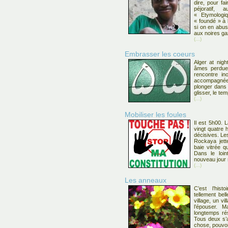
dire, pour fa
péjoratif, 
« Etymologiq
« foundé » à b
si on en abu
aux noires g
(...)
Embrasser les coeurs
Alger at nig
âmes perdues
rencontre in
accompagnée 
plonger dans 
glisser, le te
(...)
Mobiliser les foules
Il est 5h00. 
vingt quatre 
décisives. Le
Rockaya jett
baie vitrée q
Dans le loin
nouveau jour 
(...)
Les anneaux
C’est l’hist
tellement be
village, un vi
l’épouser. M
longtemps ré
Tous deux s’a
chose, pouvoi