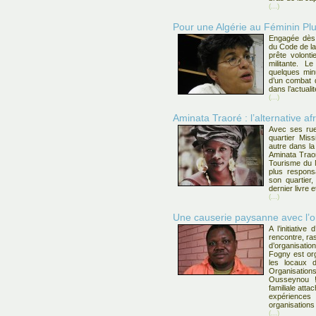
(...)
Pour une Algérie au Féminin Plur
Engagée dès 
du Code de la
prête volont
militante. L
quelques min
d’un combat 
dans l’actuali
(...)
Aminata Traoré : l’alternative af
Avec ses rue
quartier Mis
autre dans la
Aminata Traor
Tourisme du M
plus responsa
son quartier
dernier livre e
(...)
Une causerie paysanne avec l’o
A l’initiati
rencontre, r
d’organisati
Fogny est org
les locaux 
Organisatio
Ousseynou ! 
familiale att
expérienc
organisation
(...)