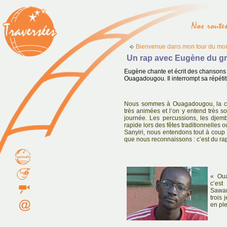
Bienvenue dans mon tour du mon
Un rap avec Eugène du g
Eugène chante et écrit des chansons
Ouagadougou. Il interrompt sa répétit
Nous sommes à Ouagadougou, la cap
très animées et l’on y entend très 
journée. Les percussions, les djem
rapide lors des fêtes traditionnelles 
Sanyiri, nous entendons tout à coup 
que nous reconnaissons : c’est du ra
« Oua
c’es
Sawan
trois
en ple