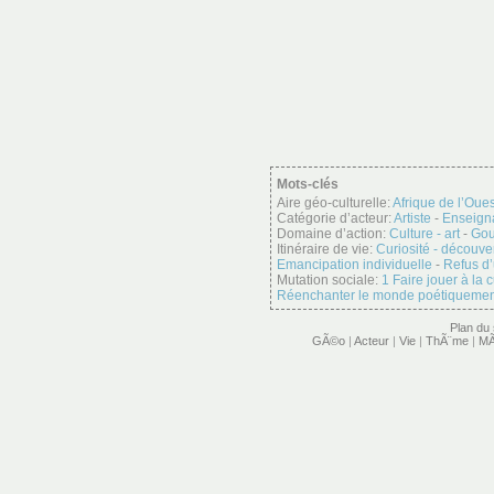
Mots-clés
Aire géo-culturelle:
Afrique de l’Oues
Catégorie d’acteur:
Artiste
-
Enseigna
Domaine d’action:
Culture - art
-
Gou
Itinéraire de vie:
Curiosité - découve
Emancipation individuelle
-
Refus d’
Mutation sociale:
1 Faire jouer à la
Réenchanter le monde poétiquemen
Plan du 
GÃ©o
|
Acteur
|
Vie
|
ThÃ¨me
|
MÃ