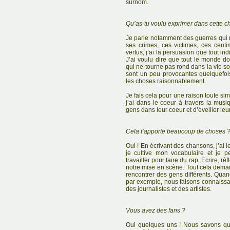
surnom.
Qu’as-tu voulu exprimer dans cette 
Je parle notamment des guerres qui me
ses crimes, ces victimes, ces cent
vertus, j’ai la persuasion que tout i
J’ai voulu dire que tout le monde d
qui ne tourne pas rond dans la vie so
sont un peu provocantes quelquefoi
les choses raisonnablement.
Je fais cela pour une raison toute si
j’ai dans le coeur à travers la mus
gens dans leur coeur et d’éveiller leu
Cela t’apporte beaucoup de choses 
Oui ! En écrivant des chansons, j’ai 
je cultive mon vocabulaire et je p
travailler pour faire du rap. Ecrire, 
notre mise en scène. Tout cela dem
rencontrer des gens différents. Qua
par exemple, nous faisons connaiss
des journalistes et des artistes.
Vous avez des fans ?
Oui quelques uns ! Nous savons qu’