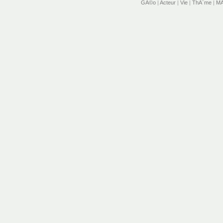
GÃ©o
|
Acteur
|
Vie
|
ThÃ¨me
|
MÃ