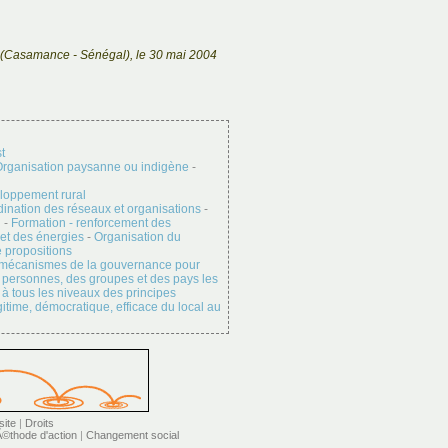
(Casamance - Sénégal), le 30 mai 2004
t
rganisation paysanne ou indigène
-
eloppement rural
dination des réseaux et organisations
-
g
-
Formation - renforcement des
 et des énergies
-
Organisation du
e propositions
s mécanismes de la gouvernance pour
es personnes, des groupes et des pays les
 à tous les niveaux des principes
ime, démocratique, efficace du local au
site
|
Droits
©thode d'action
|
Changement social