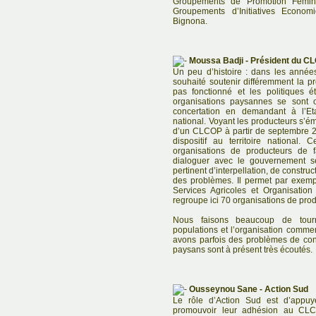
Groupements de Promotion Fémini
Groupements d’Initiatives Econ
Bignona.
Moussa Badji - Président du C
Un peu d’histoire : dans les anné
souhaité soutenir différemment la p
pas fonctionné et les politiques é
organisations paysannes se sont 
concertation en demandant à l’Et
national. Voyant les producteurs s’ém
d’un CLCOP à partir de septembre 2
dispositif au territoire national
organisations de producteurs de 
dialoguer avec le gouvernement sé
pertinent d’interpellation, de constr
des problèmes. Il permet par exemp
Services Agricoles et Organisati
regroupe ici 70 organisations de pro
Nous faisons beaucoup de tourn
populations et l’organisation comme
avons parfois des problèmes de con
paysans sont à présent très écoutés.
Ousseynou Sane - Action Sud
Le rôle d’Action Sud est d’appuye
promouvoir leur adhésion au CLC