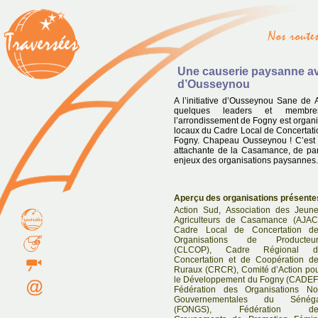
Une causerie paysanne av
d’Ousseynou
A l’initiative d’Ousseynou Sane de 
quelques leaders et membres
l’arrondissement de Fogny est organi
locaux du Cadre Local de Concertati
Fogny. Chapeau Ousseynou ! C’est l
attachante de la Casamance, de par
enjeux des organisations paysannes.
Aperçu des organisations présente
Action Sud, Association des Jeun
Agriculteurs de Casamance (AJAC
Cadre Local de Concertation d
Organisations de Producteur
(CLCOP), Cadre Régional d
Concertation et de Coopération d
Ruraux (CRCR), Comité d’Action po
le Développement du Fogny (CADEF
Fédération des Organisations N
Gouvernementales du Sénéga
(FONGS), Fédération de