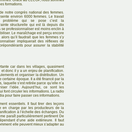
s femmes. Grâce au CLCOP, nous sommes
des formations.
de notre congrès national des femmes.
résente environ 6000 femmes. Le travail
e problème qui se pose c’est la
ainte structurelle qui est là depuis dix
 se professionnaliser est moins enclin à
biliser. Le maraîchage est perçu encore
alors qu’il faudrait que les femmes s’y
onnaliser impliquerait des réflexes de
 prépondérants pour assurer la stabilité
ortante car dans les villages, quasiment
t donc il y a un enjeu de planification.
oulements et organiser la distribution. Un
 certaine époque. Il a été financé par la
laquelle s’est retirée parce qu’elle n’a
iser l’idée. Aujourd’hui, ce sont les
 font circuler les informations. La radio
ia pour faire passer ces informations.
nt essentiels. Il faut tirer des leçons
se en charge par les producteurs de la
planification à l’échelle des échanges. Du
 me paraît particulièrement pertinent De
épendant d’une aide extérieure. Il faut
mment elle peuvent mieux s’adapter au