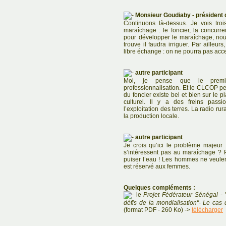
Monsieur Goudiaby - présiden
Continuons là-dessus. Je vois troi
maraîchage : le foncier, la concurren
pour développer le maraîchage, nous
trouve il faudra irriguer. Par ailleu
libre échange : on ne pourra pas acce
autre participant
Moi, je pense que le premier 
professionnalisation. Et le CLCOP pe
du foncier existe bel et bien sur le 
culturel. Il y a des freins passio
l’exploitation des terres. La radio ru
la production locale.
autre participant
Je crois qu’ici le problème majeur
s’intéressent pas au maraîchage ? 
puiser l’eau ! Les hommes ne veule
est réservé aux femmes.
Quelques compléments :
le
Projet Fédérateur Sénégal -
défis de la mondialisation"- Le cas
(format PDF - 260 Ko) ->
télécharger