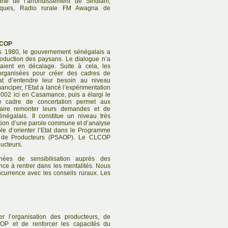
ne de l’arrondissement de Sindiam,
omiques, Radio rurale FM Awagna de
LCOP
es 1980, le gouvernement sénégalais a
roduction des paysans. Le dialogue n’a
taient en décalage. Suite à cela, les
organisées pour créer des cadres de
at d’entendre leur besoin au niveau
anciper, l’Etat a lancé l’expérimentation
002 ici en Casamance, puis a élargi le
. Ce cadre de concertation permet aux
faire remonter leurs demandes et de
négalais. Il constitue un niveau très
uction d’une parole commune et d’analyse
le d’orienter l’Etat dans le Programme
on de Producteurs (PSAOP). Le CLCOP
ducteurs.
ées de sensibilisation auprès des
nce à rentrer dans les mentalités. Nous
currence avec les conseils ruraux. Les
r l’organisation des producteurs, de
OP et de renforcer les capacités du