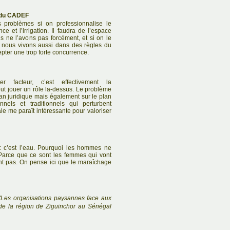
t du CADEF
s problèmes si on professionnalise le
ce et l’irrigation. Il faudra de l’espace
 ne l’avons pas forcément, et si on le
rs, nous vivons aussi dans des règles du
pter une trop forte concurrence.
facteur, c’est effectivement la
ut jouer un rôle la-dessus. Le problème
plan juridique mais également sur le plan
nnels et traditionnels qui perturbent
rale me paraît intéressante pour valoriser
 : c’est l’eau. Pourquoi les hommes ne
Parce que ce sont les femmes qui vont
nt pas. On pense ici que le maraîchage
 "Les organisations paysannes face aux
 de la région de Ziguinchor au Sénégal