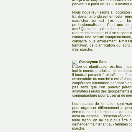
très peu de moyens pour former le
parvenus à partir de 2002, à animer 
Nous nous réunissons à l’occasion 
Ici, dans l’arrondissement cela rep
maraîcher ici est très dur. L
professionnalisation. C’est une contr
ans ! Quelqu’un qui ne cherche pas à
rendre des comptes et à se responsa
comme une activité complémentaire, 
consacre plus entièrement. Professi
formation, de planification qui sont
d’un marché.
Ousseynou Sane
L’idée de planification est très imp
tout le monde produit la même chose e
Il faudrait parvenir à planifier les éc
observatoire du marché a existé à une
coopération allemande pendant 5 ans, 
pas senti que l’on pouvait pérenn
animateurs relais des groupements qui
communautaire pourrait servir de méd
Les espaces de formation sont vraime
pour organiser différemment la pri
circulation de l’information et de la 
local au national. L’échelon régional
toute façon, on ne peut plus être d
demander maintenant aux femmes co
marché.