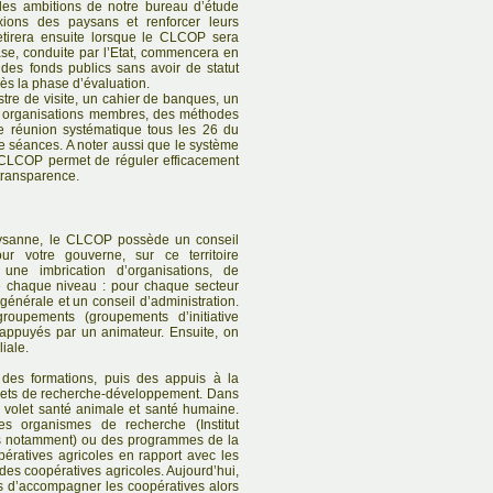
des ambitions de notre bureau d’étude
exions des paysans et renforcer leurs
retirera ensuite lorsque le CLCOP sera
e, conduite par l’Etat, commencera en
des fonds publics sans avoir de statut
près la phase d’évaluation.
tre de visite, un cahier de banques, un
s organisations membres, des méthodes
ne réunion systématique tous les 26 du
e séances. A noter aussi que le système
 CLCOP permet de réguler efficacement
 transparence.
ysanne, le CLCOP possède un conseil
ur votre gouverne, sur ce territoire
une imbrication d’organisations, de
re chaque niveau : pour chaque secteur
énérale et un conseil d’administration.
roupements (groupements d’initiative
appuyés par un animateur. Ensuite, on
liale.
es formations, puis des appuis à la
jets de recherche-développement. Dans
le volet santé animale et santé humaine.
s organismes de recherche (Institut
s notamment) ou des programmes de la
ératives agricoles en rapport avec les
s des coopératives agricoles. Aujourd’hui,
ens d’accompagner les coopératives alors