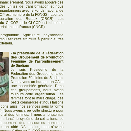
r financièrement. Nous avons appuyé des
des unités de transformation et nous
 mandariniers avec le Fonds national de
COP est membre de la FONGS nationale
ertation des Ruraux (CRCR). Les
 du CLCOP et le CLCOP est lui-même
ertation des Ruraux (CNCR).
rogramme Agriculture paysannerie
mpulser cette structure à partir d’autres
xtérieur.
-
la présidente de la Fédération
des Groupement de Promotion
Féminine de l’arrondissement
de Sindiam
Je suis Présidente de la
Fédération des Groupements de
Promotion Féminine de Sindiam.
Nous avons un bureau, un CA et
une assemblée générale. Dans
ces groupements, nous avons
toujours cette organisation. Les
femmes font le maraîchage, des
petits commerces et nous faisons
ndons aussi nos services sous la forme
..). Nous avons créé cette structure pour
e rural des femmes. Il nous a longtemps
s lancé le système de cotisations. Le
oppement des ressources humaines
s ont aidé. Néanmoins, nous n’avons