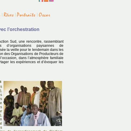
ec l’orchestration
Action Sud, une rencontre, rassemblant
 d’organisations paysannes de
sée la veille pour le lendemain dans les
on des Organisations de Producteurs de
’occasion, dans l’atmosphère familiale
tager les expériences et d’évoquer les
s
es
),
es
s
e
es
ur
),
on
l
s