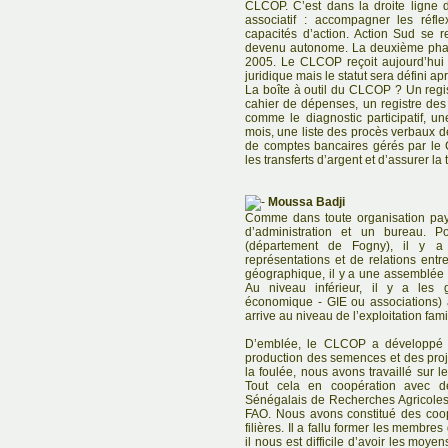
CLCOP. C’est dans la droite ligne 
associatif : accompagner les réfl
capacités d’action. Action Sud se 
devenu autonome. La deuxième phas
2005. Le CLCOP reçoit aujourd’hui 
juridique mais le statut sera défini a
La boîte à outil du CLCOP ? Un regis
cahier de dépenses, un registre de
comme le diagnostic participatif, u
mois, une liste des procès verbaux d
de comptes bancaires gérés par le
les transferts d’argent et d’assurer la
Moussa Badji
Comme dans toute organisation pa
d’administration et un bureau. Po
(département de Fogny), il y a 
représentations et de relations ent
géographique, il y a une assemblée g
Au niveau inférieur, il y a les g
économique - GIE ou associations) 
arrive au niveau de l’exploitation fami
D’emblée, le CLCOP a développé d
production des semences et des pro
la foulée, nous avons travaillé sur 
Tout cela en coopération avec de
Sénégalais de Recherches Agricole
FAO. Nous avons constitué des coop
filières. Il a fallu former les membre
il nous est difficile d’avoir les moy