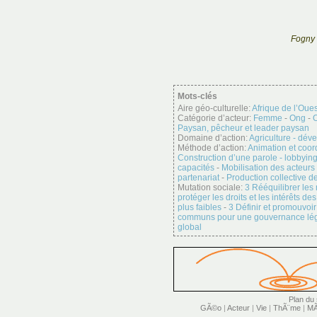
Fogny 
Mots-clés
Aire géo-culturelle:
Afrique de l’Oues
Catégorie d’acteur:
Femme
-
Ong
-
O
Paysan, pêcheur et leader paysan
Domaine d’action:
Agriculture - dév
Méthode d’action:
Animation et coor
Construction d’une parole - lobbyin
capacités
-
Mobilisation des acteurs
partenariat
-
Production collective d
Mutation sociale:
3 Rééquilibrer le
protéger les droits et les intérêts d
plus faibles
-
3 Définir et promouvoir
communs pour une gouvernance légit
global
Plan du 
GÃ©o
|
Acteur
|
Vie
|
ThÃ¨me
|
MÃ