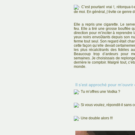
C’est pourtant vrai !, rétorqua-t
de moi. En général, j’évite ce genre 
Elle a repris une cigarette. Le serv
feu. Elle a tiré une grosse bouffée
direction pour m’inciter à reprendre l
yeux noirs envoûtants depuis son nu
ferme tout seul. Son regard était charg
cette façon qu’elle devait certainemen
les plus récalcitrants des fidèles au
Beaucoup trop d’ardeurs pour m
semaines. Je choisissais de replonger
derrière le comptoir. Malgré tout, c’ét
monde.
Il s’est approché pour m’ouvri
Tu m’offres une Vodka ?
Si vous voulez, répondit-il sans c
Une double alors !!!