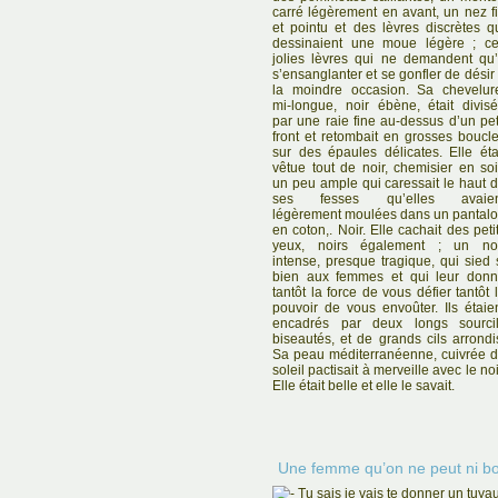
carré légèrement en avant, un nez f
et pointu et des lèvres discrètes q
dessinaient une moue légère ; c
jolies lèvres qui ne demandent qu
s’ensanglanter et se gonfler de désir
la moindre occasion. Sa chevelur
mi-longue, noir ébène, était divis
par une raie fine au-dessus d’un pet
front et retombait en grosses boucl
sur des épaules délicates. Elle éta
vêtue tout de noir, chemisier en so
un peu ample qui caressait le haut 
ses fesses qu’elles avaien
légèrement moulées dans un pantal
en coton,. Noir. Elle cachait des peti
yeux, noirs également ; un no
intense, presque tragique, qui sied 
bien aux femmes et qui leur don
tantôt la force de vous défier tantôt 
pouvoir de vous envoûter. Ils étaie
encadrés par deux longs sourci
biseautés, et de grands cils arrondi
Sa peau méditerranéenne, cuivrée 
soleil pactisait à merveille avec le noi
Elle était belle et elle le savait.
Une femme qu’on ne peut ni bou
Tu sais je vais te donner un tuyau,