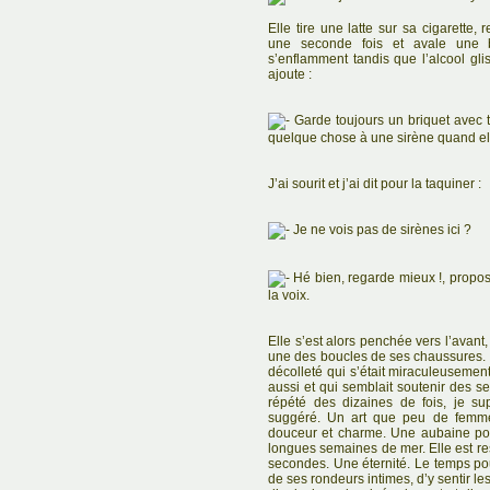
Elle tire une latte sur sa cigarette, 
une seconde fois et avale une
s’enflamment tandis que l’alcool gli
ajoute :
Garde toujours un briquet avec toi.
quelque chose à une sirène quand el
J’ai sourit et j’ai dit pour la taquiner :
Je ne vois pas de sirènes ici ?
Hé bien, regarde mieux !, propos
la voix.
Elle s’est alors penchée vers l’avant
une des boucles de ses chaussures. E
décolleté qui s’était miraculeusement
aussi et qui semblait soutenir des s
répété des dizaines de fois, je su
suggéré. Un art que peu de femme
douceur et charme. Une aubaine pou
longues semaines de mer. Elle est re
secondes. Une éternité. Le temps po
de ses rondeurs intimes, d’y sentir le