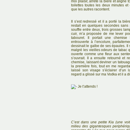
moi plaisir, arrête la bière et aligne 
toilettes toutes les deux minutes e
que les autres racontent.
Il s’est redressé et il a porté la bi
restait en quelques secondes sans
souffle entre deux, trois grosses lam
cuir, m’a proposée de me lever po
tabouret. Il portait une chemise
entrouverte à l’encolure, parfaite
dessinait le galbe de ses épaules. Il 
malgré les vieilles odeurs de tabac q
ouverte comme une fleur aux sente
s’ouvrait. Il a ensuite retourné e
chemise, laissant deviner un tatouage 
la première fois, tout en me regardan
laissé son visage s’éclairer d’un l
regard a glissé sur ma Vodka et il a dit
Je t’attends !
C’est dans une petite
Kia
(une voit
milieu des gigantesques periphériqu