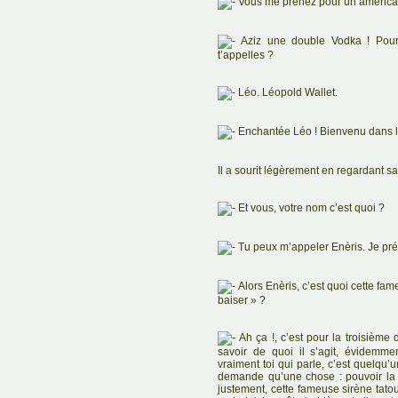
Vous me prenez pour un américa
Aziz une double Vodka ! Pour 
t’appelles ?
Léo. Léopold Wallet.
Enchantée Léo ! Bienvenu dans l
Il a sourit légèrement en regardant sa b
Et vous, votre nom c’est quoi ?
Tu peux m’appeler Enèris. Je pré
Alors Enèris, c’est quoi cette fam
baiser » ?
Ah ça !, c’est pour la troisième 
savoir de quoi il s’agit, évidemme
vraiment toi qui parle, c’est quelqu’
demande qu’une chose : pouvoir la
justement, cette fameuse sirène tatou