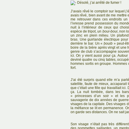
Désolé, j’ai arrêté de fumer !
J’avais rêvé le comptoir sur lequel j
avais rêvé, bien avant de me mettre 
me retrouver dans ces endroits un
l’ivresse prend possession du monde 
nuit à l’intérieur de ceux qui choi
espèce de tripot, un
boui-boui
, non l
un zinc en plein milieu. Un plafond
bras. Une guirlande électrique pour 
derrière le bar. Un «
bouib
» peut-êtr
boire de la bière après vingt et un
genre de club s’accompagne souvent d
ici. On y vient aussi pour ça. Autour
deviné quatre ou cinq tables, occupé
hommes sortis en groupe. Hommes ou
fort.
J’ai été surpris quand elle m’a parlé
satellite, faute de mieux, accaparait 
que c’était une fille qui travaillait ic
ça. La nuit tombée, dans les bars
« princesses d’un soir » et les p
sauvagerie de dix années de guerre 
visages de la capitale. Des visages 
la méfiance se lit en permanence. On
on garde ses distances. On ne sait ja
Son visage n’était pas très différent
des pommettes saillantes, un ment