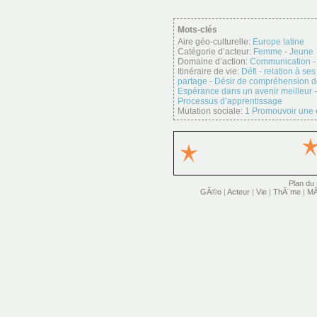
Mots-clés
Aire géo-culturelle:
Europe latine
Catégorie d’acteur:
Femme
-
Jeune
Domaine d’action:
Communication -
Itinéraire de vie:
Défi - relation à ses
partage
-
Désir de compréhension d
Espérance dans un avenir meilleur
Processus d’apprentissage
Mutation sociale:
1 Promouvoir une
Plan du 
GÃ©o
|
Acteur
|
Vie
|
ThÃ¨me
|
MÃ