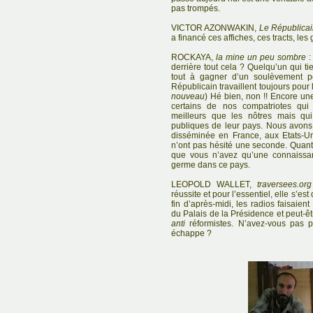
pas trompés.
VICTOR AZONWAKIN,
Le Républicai
a financé ces affiches, ces tracts, les
ROCKAYA,
la mine un peu sombre
:
derrière tout cela ? Quelqu’un qui tie
tout à gagner d’un soulèvement 
Républicain travaillent toujours pou
nouveau
) Hé bien, non !! Encore un
certains de nos compatriotes qu
meilleurs que les nôtres mais qu
publiques de leur pays. Nous avons 
disséminée en France, aux Etats-Uni
n’ont pas hésité une seconde. Quant 
que vous n’avez qu’une connaissa
germe dans ce pays.
LEOPOLD WALLET,
traversees.org
réussite et pour l’essentiel, elle s’
fin d’après-midi, les radios faisaien
du Palais de la Présidence et peut-ê
anti
réformistes. N’avez-vous pas p
échappe ?