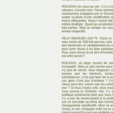
ROCKAYA,
les yeux au ciel
: Il n’y 
citoyens, excusez-moi ! Nous somm
manoeuvres engagées par le Pouvoir 
avaler la pilule d’une modification 
moins effrayantes. Nous n’avons fai
même stratégie. Quant au vocabulaire,
trait parfois. Mais je compte sur vo
rendus respectifs.
FELIX GBAGUIDI,
Golf TV
: Dans ce 
avec moins de 500 fcfa par jour, cela 
des bénévoles et véritablement du 
pour avoir réussi à les faire partici
Vous avez réussi là où tant d’hommes
est votre secret ?
ROCKAYA,
un large sourire de sati
incroyable. Mais je suis navrée pour
n’y pas de secret. Vous réagissez 
pensez que les béninois, écras
subsistances, n’ont que faire de la 
ces gens n’ont pas d’enfants ? Cro
mieux pour leur avenir que les condi
jour ? Si vous croyez cela, vous vou
vous prouve le contraire. Oui, il y
politique politicienne telle que nous
n’y a pas de renoncement à la politi
voir se succéder au trône des homme
changements significatifs. Mais ils 
chose, le voir s’engager enfin sur la 
passé aujourd’hui est une véritable ac