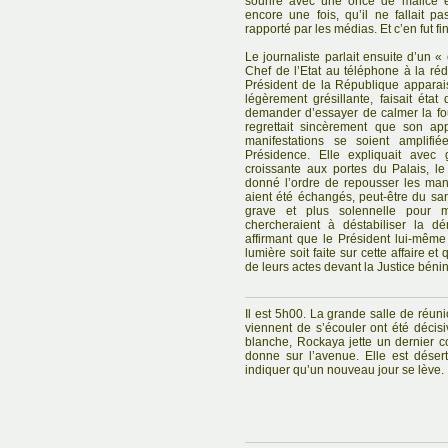
sourire avec une once de malice et
encore une fois, qu’il ne fallait pa
rapporté par les médias. Et c’en fut f
Le journaliste parlait ensuite d’un «
Chef de l’Etat au téléphone à la réda
Président de la République apparaiss
légèrement grésillante, faisait éta
demander d’essayer de calmer la fo
regrettait sincèrement que son ap
manifestations se soient amplifié
Présidence. Elle expliquait ave
croissante aux portes du Palais, le
donné l’ordre de repousser les mani
aient été échangés, peut-être du san
grave et plus solennelle pour 
chercheraient à déstabiliser la d
affirmant que le Président lui-même
lumière soit faite sur cette affaire 
de leurs actes devant la Justice béni
Il est 5h00. La grande salle de réuni
viennent de s’écouler ont été décisi
blanche, Rockaya jette un dernier co
donne sur l’avenue. Elle est déser
indiquer qu’un nouveau jour se lève.