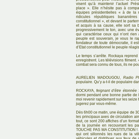
visent qu’à maintenir l’actuel Pr
place ». Elle n’hésite pas à comp
équipes présidentielles « à de la
ridicules républiques bananièr
constitutionnel », et devant le parte
et acquis à sa cause, elle sort sa 
progressivement le ton, avec une év
qui caractérise ceux qui n’ont rie
peuple est souverain, je vous le ra
fondateur de toute démocratie, il es
d’Etat constitutionnel le peuple réag
Le temps s’arrête. Rockaya reprend s
enregistrent. Les télévisions filment.
combat sera connu de tous, ils ne pou
AURELIEN MADOUGOU,
Radio Pl
populaire. Qu’y a-t-il de populaire da
ROCKAYA,
feignant d’être étonnée
:
dormi pendant une bonne partie de l
moi revenir rapidement sur les seize 
jugerez par vous-même.
Dès 6h00 ce matin, une équipe de 30 
les principaux axes de circulation ain
tout, ce sont 200 affiches d’un form
de la journée en recouvrant les pa
TOUCHE PAS MA CONSTITUTION !. A 
qui ont sillonnés les rues de la vi
véhicules et distribuer aux feux de