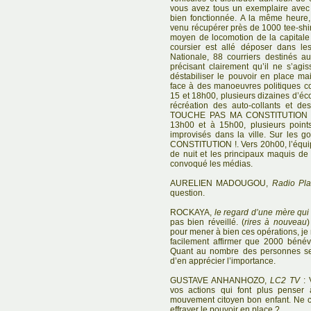
vous avez tous un exemplaire avec 
bien fonctionnée. A la même heure,
venu récupérer près de 1000 tee-shirt
moyen de locomotion de la capital
coursier est allé déposer dans l
Nationale, 88 courriers destinés aux
précisant clairement qu’il ne s’agi
déstabiliser le pouvoir en place ma
face à des manoeuvres politiques c
15 et 18h00, plusieurs dizaines d’éc
récréation des auto-collants et des
TOUCHE PAS MA CONSTITUTION !.
13h00 et à 15h00, plusieurs points
improvisés dans la ville. Sur les 
CONSTITUTION !. Vers 20h00, l’équi
de nuit et les principaux maquis de
convoqué les médias.
AURELIEN MADOUGOU,
Radio Pla
question.
ROCKAYA,
le regard d’une mère qui
pas bien réveillé. (
rires à nouveau
)
pour mener à bien ces opérations, je n
facilement affirmer que 2000 bénév
Quant au nombre des personnes sens
d’en apprécier l’importance.
GUSTAVE ANHANHOZO,
LC2 TV
: 
vos actions qui font plus penser
mouvement citoyen bon enfant. Ne cr
effrayer le pouvoir en place ?