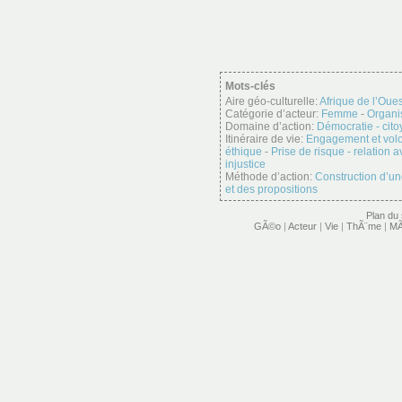
Mots-clés
Aire géo-culturelle:
Afrique de l’Oues
Catégorie d’acteur:
Femme
-
Organis
Domaine d’action:
Démocratie - cit
Itinéraire de vie:
Engagement et vol
éthique
-
Prise de risque - relation a
injustice
Méthode d’action:
Construction d’un
et des propositions
Plan du 
GÃ©o
|
Acteur
|
Vie
|
ThÃ¨me
|
MÃ