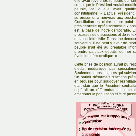
elle avait révélé les rumeurs qui ci
croire que le Président voulait modifie
peuple, ce qu’elle avait qual
constitutionnel. « L’actuel Président
se présenter à nouveau aux prochain
Constitution est claire sur ce point 
présidentielle après soixante-dix ans. 
est la base de notre démocratie. E
processus de discussions et de réfle
de la société civile. Dans une démocra
souverain. Il ne peut y avoir de modi
peuple n’ait été au préalable infor
prendre part aux débats, donner s
évolution démocratique. »
Cette prise de position aurait pu res
d’éclat médiatique pas spéciale
Seulement dans les jours qui suivirent
On parlait désormais d’actions prés
en brousse pour soudoyer les villageo
était clair que le Président souhaita
espérait un référendum et compta
amadouer la population et faire passe