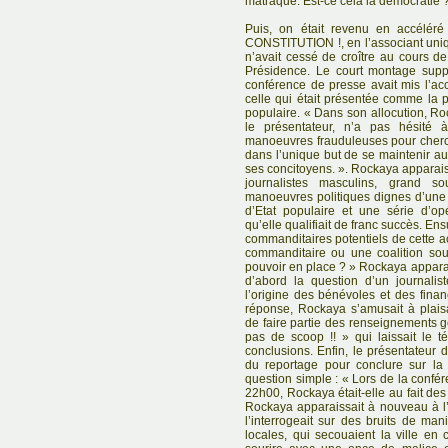
matraque. Est-ce cela la démocratie 
Puis, on était revenu en accél
CONSTITUTION !, en l’associant uni
n’avait cessé de croître au cours de
Présidence. Le court montage suppos
conférence de presse avait mis l’ac
celle qui était présentée comme la p
populaire. « Dans son allocution, Roc
le présentateur, n’a pas hésité
manoeuvres frauduleuses pour cherch
dans l’unique but de se maintenir au 
ses concitoyens. ». Rockaya apparaiss
journalistes masculins, grand s
manoeuvres politiques dignes d’une 
d’Etat populaire et une série d’op
qu’elle qualifiait de franc succès. Ensu
commanditaires potentiels de cette ac
commanditaire ou une coalition sout
pouvoir en place ? » Rockaya apparai
d’abord la question d’un journalis
l’origine des bénévoles et des fin
réponse, Rockaya s’amusait à plaisa
de faire partie des renseignements g
pas de scoop !! » qui laissait le té
conclusions. Enfin, le présentateur 
du reportage pour conclure sur l
question simple : « Lors de la confér
22h00, Rockaya était-elle au fait de
Rockaya apparaissait à nouveau à l’
l’interrogeait sur des bruits de mani
locales, qui secouaient la ville en 