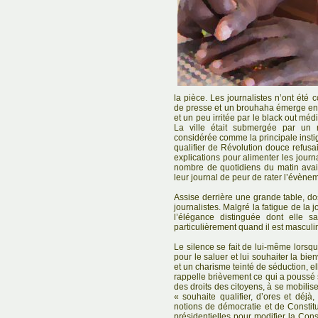
la pièce. Les journalistes n’ont été
de presse et un brouhaha émerge en
et un peu irritée par le black out mé
La ville était submergée par un 
considérée comme la principale instig
qualifier de Révolution douce refusai
explications pour alimenter les journ
nombre de quotidiens du matin avaie
leur journal de peur de rater l’évène
Assise derrière une grande table, dos
journalistes. Malgré la fatigue de la 
l’élégance distinguée dont elle sa
particulièrement quand il est masculi
Le silence se fait de lui-même lorsqu
pour le saluer et lui souhaiter la bi
et un charisme teinté de séduction, ell
rappelle brièvement ce qui a poussé 
des droits des citoyens, à se mobili
« souhaite qualifier, d’ores et déjà,
notions de démocratie et de Constit
présidentielles pour modifier la Cons