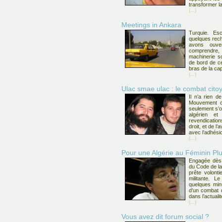
transformer l
(...)
Meetings in Ankara
Turquie. Es
quelques rech
avons ouve
comprendre, d
machinerie so
de bord de ce
bras de la cap
(...)
Ulac smae ulac : le combat cito
Il n’a rien 
Mouvement ci
seulement s’o
algérien e
revendication
droit, et de 
avec l’adhésio
(...)
Pour une Algérie au Féminin Plur
Engagée dès 
du Code de la
prête volont
militante. L
quelques min
d’un combat 
dans l’actuali
(...)
Vous avez dit forum social ?