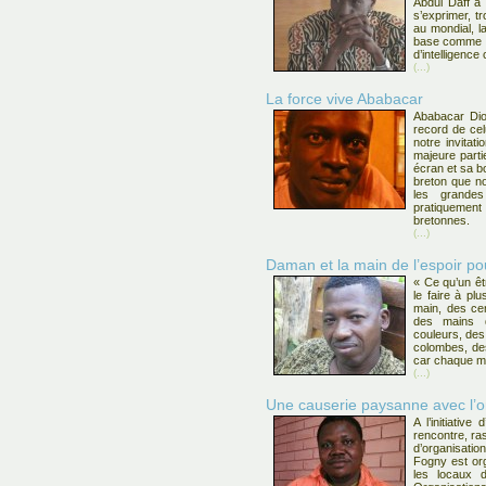
Abdul Daff a 
s’exprimer, tr
au mondial, l
base comme il
d’intelligence
(...)
La force vive Ababacar
Ababacar Dio
record de cel
notre invitat
majeure part
écran et sa b
breton que n
les grande
pratiquement
bretonnes.
(...)
Daman et la main de l’espoir p
« Ce qu’un êtr
le faire à plu
main, des ce
des mains d
couleurs, des
colombes, de
car chaque ma
(...)
Une causerie paysanne avec l’o
A l’initiati
rencontre, r
d’organisati
Fogny est org
les locaux 