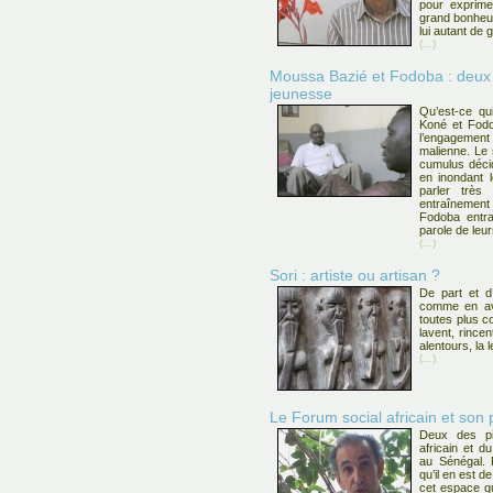
pour exprime
grand bonheur
lui autant de g
(...)
Moussa Bazié et Fodoba : deux
jeunesse
Qu’est-ce qu
Koné et Fodo
l’engagemen
malienne. Le 
cumulus décid
en inondant 
parler très
entraînemen
Fodoba entra
parole de leu
(...)
Sori : artiste ou artisan ?
De part et d
comme en ava
toutes plus co
lavent, rince
alentours, la l
(...)
Le Forum social africain et son p
Deux des pil
africain et d
au Sénégal. 
qu’il en est d
cet espace qu