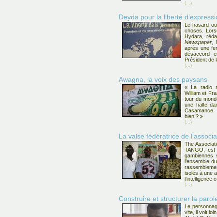
(...)
Deyda pour la liberté d’express
Le hasard ou 
choses. Lors
Hydara, réd
Newspaper
, 
après une fe
désaccord e
Président de 
(...)
Awagna, la voix des paysans
« La radio ru
William et Fra
tour du monde
une halte dan
Casamance. A
bien ? »
(...)
La valse fédératrice de l’asso
The Associat
TANGO, est 
gambiennes s
l’ensemble d
rassembleme
isolés à une 
l’intelligence
(...)
Construire et structurer la parol
Le personnage 
vite, il voit lo