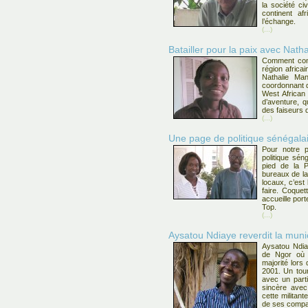
la société ci
continent af
l’échange.
(...)
Batailler pour la paix avec Nat
Comment cons
région africai
Nathalie Ma
coordonnant d
West African
d’aventure, q
des faiseurs 
(...)
Une page de politique sénégal
Pour notre 
politique sé
pied de la P
bureaux de l
locaux, c’est
faire. Coquett
accueille por
Top.
(...)
Aysatou Ndiaye reverdit la muni
Aysatou Ndiay
de Ngor où 
majorité lors
2001. Un tour
avec un parti
sincère avec 
cette militan
de ses compa