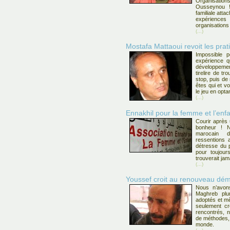
Organisatio
Ousseynou ! 
familiale att
expérienc
organisation
(...)
Mostafa Mattaoui revoit les pra
Impossible 
expérience qu
développemen
tirelire de t
stop, puis de
êtes qui et vo
le jeu en optan
(...)
Ennakhil pour la femme et l’enf
Courir après
bonheur ! 
marocain d
ressentions 
détresse du p
pour toujour
trouverait jam
(...)
Youssef croit au renouveau dém
Nous n’avons
Maghreb plu
adoptés et m
seulement cr
rencontrés, 
de méthodes, 
monde.