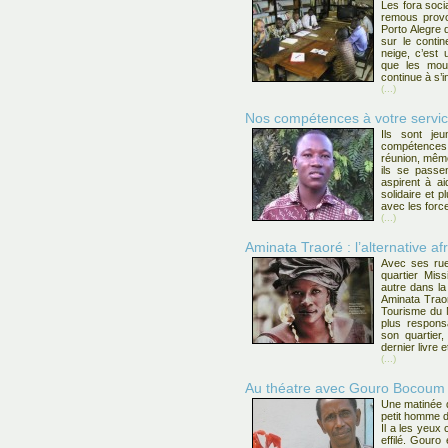
Les fora soci
remous provo
Porto Alegre 
sur le contin
neige, c’est
que les mou
continue à s’
(...)
Nos compétences à votre servi
Ils sont je
compétences 
réunion, même
ils se passe
aspirent à ai
solidaire et 
avec les forc
(...)
Aminata Traoré : l’alternative af
Avec ses rue
quartier Mis
autre dans la
Aminata Traor
Tourisme du M
plus responsa
son quartier
dernier livre e
(...)
Au théatre avec Gouro Bocoum
Une matinée d
petit homme d
Il a les yeux 
effilé. Gouro