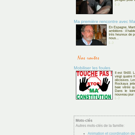
(...)
Ma première rencontre avec Ma
En Espagne, Marti
ambitions : il habi
très heureux de p
nous...
(...)
Mobiliser les foules
Il est 5h00. 
vingt quatre 
décisives. Le
Rockaya jett
baie vitrée q
Dans le loin
nouveau jour 
(...)
Mots-clés
Autres mots-clés de la famille:
Animation et coordination de