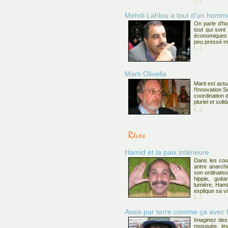
(...)
Mehdi Lahlou a tout d’un homme 
On parle d’h
tout qui sont
économiques q
peu pressé ma
(...)
Marti Olivella
Marti est act
l’Innovation So
coordination 
pluriel et solid
(...)
Hamid et la paix intérieure
Dans les cou
antre anarchi
son ordinateur
hippie, guit
lumière, Hami
explique sa v
(...)
Assis par terre comme ça avec
Imaginez des 
mosquée, im