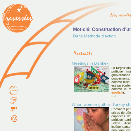
Mot-clé: Construction d’u
Dans Méthode d’action
Meetings in Bishkek
Le Kirghizis
politique i
gouvernance
gouvernants
comme nulle p
est particuli
comme le ra
english
).
(...)
When women gather, Turkey c
Comment perm
prises de déc
capacités de
politique pa
Selma Acune
indépendan
appuyant les 