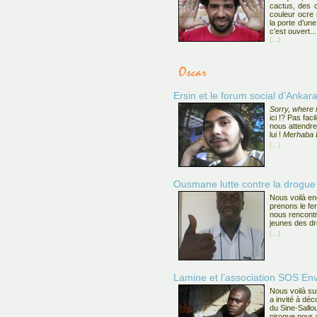
cactus, des c
couleur ocre m
la porte d’un
c’est ouvert...
(...)
Ersin et le forum social d’Ankar
Sorry, where i
ici !? Pas fac
nous attendre 
lui !
Merhaba 
(...)
Ousmane lutte contre la drogue 
Nous voilà en
prenons le fe
nous rencontr
jeunes des dr
(...)
Lamine et l’association SOS En
Nous voilà su
a invité à déc
du Sine-Sallo
pirogue pour a