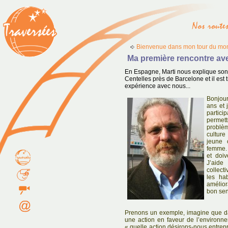
Bienvenue dans mon tour du mon
Ma première rencontre av
En Espagne, Marti nous explique son ac
Centelles près de Barcelone et il est
expérience avec nous...
Bonjour
ans et 
partici
permett
problèm
culture
jeune 
femme. 
et doiv
J’aide
collect
les ha
amélior
bon sen
Prenons un exemple, imagine que da
une action en faveur de l’environn
« quelle action désirons-nous entrep