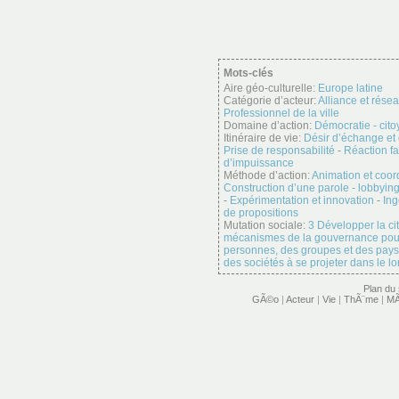
Mots-clés
Aire géo-culturelle:
Europe latine
Catégorie d’acteur:
Alliance et rése
Professionnel de la ville
Domaine d’action:
Démocratie - cit
Itinéraire de vie:
Désir d’échange et
Prise de responsabilité
-
Réaction fa
d’impuissance
Méthode d’action:
Animation et coor
Construction d’une parole - lobbyin
-
Expérimentation et innovation
-
Ing
de propositions
Mutation sociale:
3 Développer la ci
mécanismes de la gouvernance pour p
personnes, des groupes et des pays 
des sociétés à se projeter dans le l
Plan du 
GÃ©o
|
Acteur
|
Vie
|
ThÃ¨me
|
MÃ