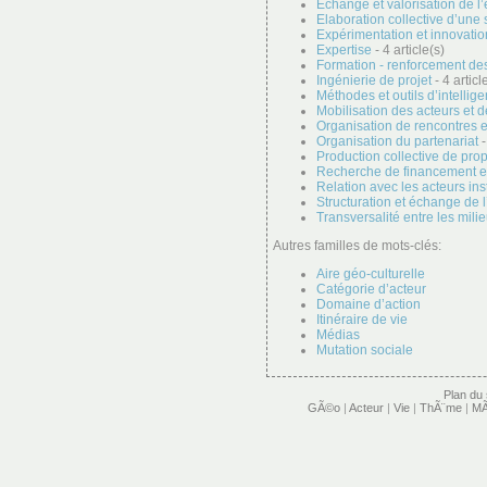
Echange et valorisation de l
Elaboration collective d’une 
Expérimentation et innovatio
Expertise
- 4 article(s)
Formation - renforcement de
Ingénierie de projet
- 4 articl
Méthodes et outils d’intellige
Mobilisation des acteurs et 
Organisation de rencontres e
Organisation du partenariat
-
Production collective de prop
Recherche de financement et
Relation avec les acteurs ins
Structuration et échange de l
Transversalité entre les mili
Autres familles de mots-clés:
Aire géo-culturelle
Catégorie d’acteur
Domaine d’action
Itinéraire de vie
Médias
Mutation sociale
Plan du 
GÃ©o
|
Acteur
|
Vie
|
ThÃ¨me
|
MÃ