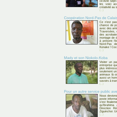
ce Acte Sept q
les voici ac
créativité au 
(...)
Coopération Nord-Pas de Calais
Ce n’est pas
chance de po
avec des amis
Traversées, d
des acrobates
montage de d
à présent l’é
Nord-Pas d
Konake ! Coco
(...)
Mady et son Niokolo-Koba
Visiter un pa
entreprise qu
plus intéress
seulement un 
animaux là o
aussi un hom
savoirs à tra
(...)
Pour un autre service public av
Nous devions
poste inform
s’est finaleme
qu’Ibrahima 
Direction R
Ziguinchor. U
(...)