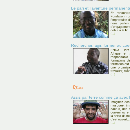
Le pari et l’aventure permanen
En rencont
Fondation ru
l’impression 
nous parlent
d’engagement
début à la fin..
(...)
Rechercher, agir, former au c
ENDA - Tiers
Afrique et
responsabl
formations de
formation est 
une organisa
travailler, d’
(...)
Assis par terre comme ça avec
Imaginez des 
mosquée, im
cactus, des c
couleur ocre m
la porte d’un
c’est ouvert...
(...)