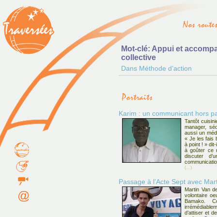
Mot-clé: Appui et accomp
collective
Dans Méthode d’action
Karim : un communicant hors pa
Tantôt cuisini
manager, séd
aussi un médi
« Je les fais 
à point ! » dit
à goûter ce 
discuter d’
communicatio
(...)
Passage à l’Acte Sept avec Mar
Martin Van de
volontaire oe
Bamako. Co
irrémédiable
d’attiser et d