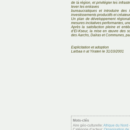
de la région, et privilégier les infra
lever les entraves
bureaucratiques et introduire des i
investissements productifs et créateu
Un plan de développement régional 
mesures incitatives performantes, une
Après la satisfaction pleine et enti
d’El-Kseur, la mise en œuvre des so
des Aarchs, Daïras et Communes, part
Explicitation et adoption
Larbaa n at Yiraten le 31/10/2001
Mots-clés
Aire géo-culturelle:
Afrique du Nord
Catégorie d’acteur:
Organisation de l