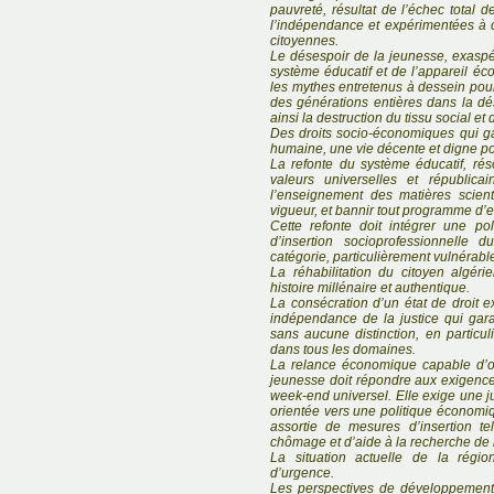
pauvreté, résultat de l’échec total 
l’indépendance et expérimentées à c
citoyennes.
Le désespoir de la jeunesse, exaspér
système éducatif et de l’appareil é
les mythes entretenus à dessein pour 
des générations entières dans la dés
ainsi la destruction du tissu social et
Des droits socio-économiques qui gar
humaine, une vie décente et digne po
La refonte du système éducatif, rés
valeurs universelles et républica
l’enseignement des matières scient
vigueur, et bannir tout programme d’e
Cette refonte doit intégrer une pol
d’insertion socioprofessionnelle
catégorie, particulièrement vulnérable
La réhabilitation du citoyen algé
histoire millénaire et authentique.
La consécration d’un état de droit e
indépendance de la justice qui garan
sans aucune distinction, en particul
dans tous les domaines.
La relance économique capable d’ou
jeunesse doit répondre aux exigence
week-end universel. Elle exige une ju
orientée vers une politique économiq
assortie de mesures d’insertion te
chômage et d’aide à la recherche de
La situation actuelle de la régi
d’urgence.
Les perspectives de développement 