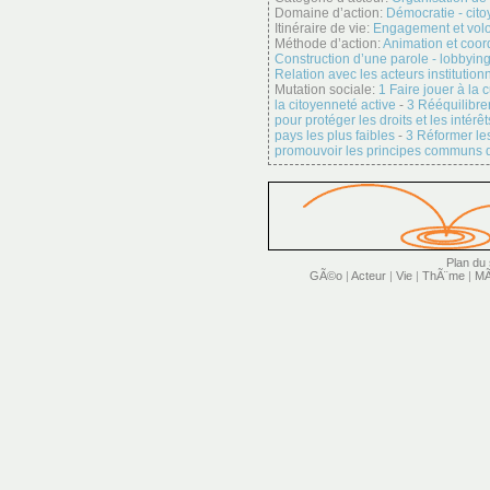
Domaine d’action:
Démocratie - cit
Itinéraire de vie:
Engagement et vol
Méthode d’action:
Animation et coor
Construction d’une parole - lobbyin
Relation avec les acteurs institution
Mutation sociale:
1 Faire jouer à la
la citoyenneté active
-
3 Rééquilibre
pour protéger les droits et les inté
pays les plus faibles
-
3 Réformer les
promouvoir les principes communs 
Plan du 
GÃ©o
|
Acteur
|
Vie
|
ThÃ¨me
|
MÃ