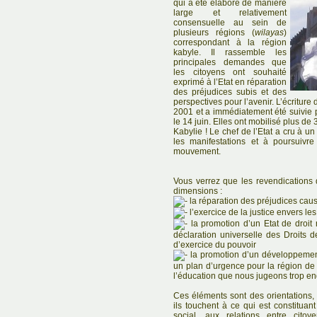
qui a été élaboré de manière
large et relativement
consensuelle au sein de
plusieurs régions (
wilayas
)
correspondant à la région
kabyle. Il rassemble les
principales demandes que
les citoyens ont souhaité
exprimé à l’Etat en réparation
des préjudices subis et des
perspectives pour l’avenir. L’écriture 
2001 et a immédiatement été suivie 
le 14 juin. Elles ont mobilisé plus d
Kabylie ! Le chef de l’Etat a cru à un
les manifestations et à poursuivr
mouvement.
Vous verrez que les revendications 
dimensions :
la réparation des préjudices caus
l’exercice de la justice envers le
la promotion d’un Etat de droit r
déclaration universelle des Droits 
d’exercice du pouvoir
la promotion d’un développement
un plan d’urgence pour la région de 
l’éducation que nous jugeons trop en
Ces éléments sont des orientations, 
ils touchent à ce qui est constituan
social, aux relations entre citoy