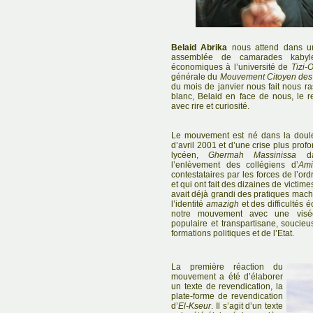
Belaid Abrika
nous attend dans 
assemblée de camarades kabyle
économiques à l’université de
Tizi-
générale du
Mouvement Citoyen des
du mois de janvier nous fait nous ra
blanc, Belaid en face de nous, le 
avec rire et curiosité.
Le mouvement est né dans la doul
d’avril 2001 et d’une crise plus prof
lycéen,
Ghermah Massinissa
dan
l’enlèvement des collégiens d’
Ami
contestataires par les forces de l’o
et qui ont fait des dizaines de victimes
avait déjà grandi des pratiques machi
l’identité
amazigh
et des difficultés 
notre mouvement avec une visée r
populaire et transpartisane, souci
formations politiques et de l’Etat.
La première réaction du
mouvement a été d’élaborer
un texte de revendication, la
plate-forme de revendication
d’
El-Kseur
. Il s’agit d’un texte