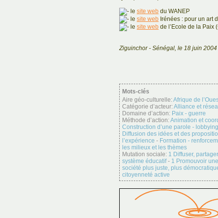
le
site web
du WANEP
le
site web
Irénées : pour un art d
le
site web
de l’Ecole de la Paix 
Ziguinchor - Sénégal, le 18 juin 2004
Mots-clés
Aire géo-culturelle:
Afrique de l’Oues
Catégorie d’acteur:
Alliance et rése
Domaine d’action:
Paix - guerre
Méthode d’action:
Animation et coor
Construction d’une parole - lobbyin
Diffusion des idées et des propositi
l’expérience
-
Formation - renforcem
les milieux et les thèmes
Mutation sociale:
1 Diffuser, partage
système éducatif
-
1 Promouvoir un
société plus juste, plus démocratiqu
citoyenneté active