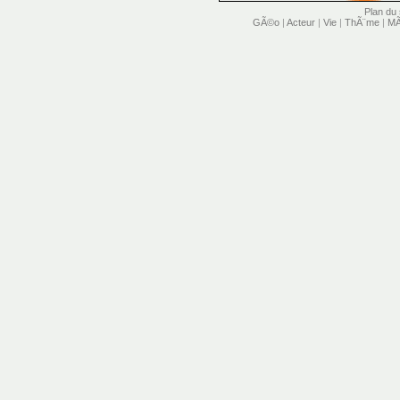
Plan du 
GÃ©o
|
Acteur
|
Vie
|
ThÃ¨me
|
MÃ