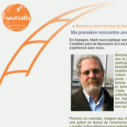
Bienvenue dans mon tour du mon
Ma première rencontre av
En Espagne, Marti nous explique son ac
Centelles près de Barcelone et il est
expérience avec nous...
Bonjour
ans et 
partici
permett
problèm
culture
jeune 
femme. 
et doiv
J’aide
collect
les ha
amélior
bon sen
Prenons un exemple, imagine que da
une action en faveur de l’environn
« quelle action désirons-nous entrep