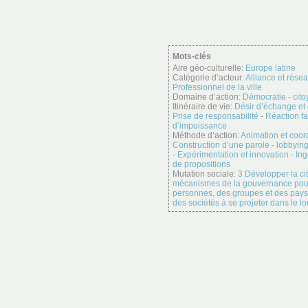
Mots-clés
Aire géo-culturelle:
Europe latine
Catégorie d’acteur:
Alliance et rése
Professionnel de la ville
Domaine d’action:
Démocratie - cit
Itinéraire de vie:
Désir d’échange et
Prise de responsabilité
-
Réaction fa
d’impuissance
Méthode d’action:
Animation et coor
Construction d’une parole - lobbyin
-
Expérimentation et innovation
-
Ing
de propositions
Mutation sociale:
3 Développer la ci
mécanismes de la gouvernance pour p
personnes, des groupes et des pays 
des sociétés à se projeter dans le l