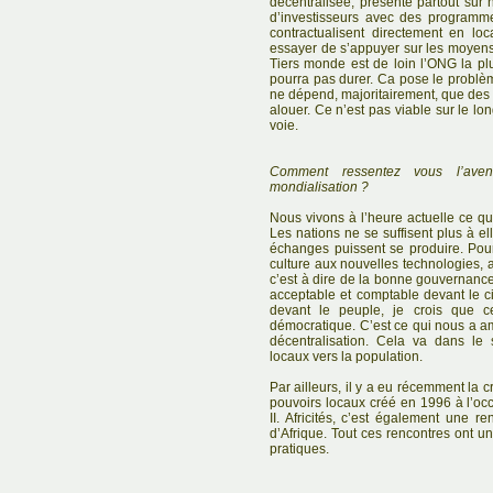
décentralisée, présente partout sur n
d’investisseurs avec des programmes
contractualisent directement en lo
essayer de s’appuyer sur les moyens
Tiers monde est de loin l’ONG la plu
pourra pas durer. Ca pose le probl
ne dépend, majoritairement, que des 
alouer. Ce n’est pas viable sur le l
voie.
Comment ressentez vous l’ave
mondialisation ?
Nous vivons à l’heure actuelle ce qu
Les nations ne se suffisent plus à el
échanges puissent se produire. Pou
culture aux nouvelles technologies, 
c’est à dire de la bonne gouvernance
acceptable et comptable devant le ci
devant le peuple, je crois que ce
démocratique. C’est ce qui nous a a
décentralisation. Cela va dans le
locaux vers la population.
Par ailleurs, il y a eu récemment la c
pouvoirs locaux créé en 1996 à l’oc
II. Africités, c’est également une re
d’Afrique. Tout ces rencontres ont 
pratiques.