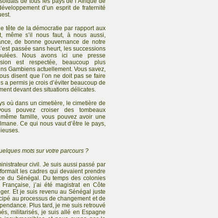
 soldats de tous les pays de l’Afrique de
développement d’un esprit de fraternité
uest.
 tête de la démocratie par rapport aux
t, même s’il nous faut, à nous aussi,
nance, de bonne gouvernance de notre
’est passée sans heurt, les successions
oulées. Nous avons ici une presse
ession est respectée, beaucoup plus
sins Gambiens actuellement. Vous savez,
nous disent que l’on ne doit pas se faire
us a permis je crois d’éviter beaucoup de
ent devant des situations délicates.
 où dans un cimetière, le cimetière de
ous pouvez croiser des tombeaux
 même famille, vous pouvez avoir une
lmane. Ce qui nous vaut d’être le pays,
gieuses.
uelques mots sur votre parcours ?
nistrateur civil. Je suis aussi passé par
formait les cadres qui devaient prendre
nce du Sénégal. Du temps des colonies
e Française, j’ai été magistrat en Côte
iger. Et je suis revenu au Sénégal juste
ticipé au processus de changement et de
épendance. Plus tard, je me suis retrouvé
és, militarisés, je suis allé en Espagne