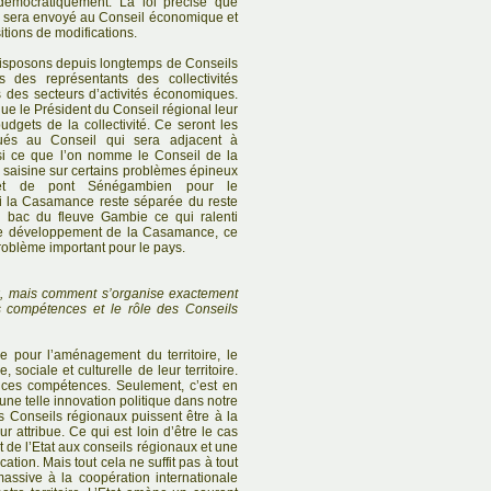
démocratiquement. La loi précise que
e sera envoyé au Conseil économique et
itions de modifications.
disposons depuis longtemps de Conseils
des représentants des collectivités
s des secteurs d’activités économiques.
ue le Président du Conseil régional leur
budgets de la collectivité. Ce seront les
bués au Conseil qui sera adjacent à
ssi ce que l’on nomme le Conseil de la
 saisine sur certains problèmes épineux
et de pont Sénégambien pour le
i la Casamance reste séparée du reste
 bac du fleuve Gambie ce qui ralenti
le développement de la Casamance, ce
problème important pour le pays.
x, mais comment s’organise exactement
es compétences et le rôle des Conseils
ive pour l’aménagement du territoire, le
ociale et culturelle de leur territoire.
e ces compétences. Seulement, c’est en
ne telle innovation politique dans notre
s Conseils régionaux puissent être à la
r attribue. Ce qui est loin d’être le cas
t de l’Etat aux conseils régionaux et une
cation. Mais tout cela ne suffit pas à tout
 massive à la coopération internationale