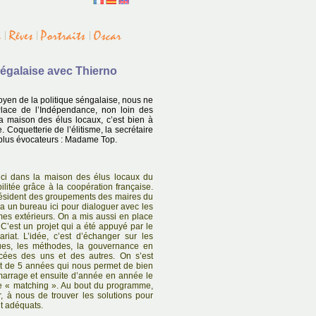
égalaise avec Thierno
oyen de la politique séngalaise, nous ne
lace de l’Indépendance, non loin des
 maison des élus locaux, c’est bien à
. Coquetterie de l’élitisme, la secrétaire
 plus évocateurs : Madame Top.
 ici dans la maison des élus locaux du
litée grâce à la coopération française.
Président des groupements des maires du
a un bureau ici pour dialoguer avec les
mes extérieurs. On a mis aussi en place
 C’est un projet qui a été appuyé par le
riat. L’idée, c’est d’échanger sur les
iques, les méthodes, la gouvernance en
cées des uns et des autres. On s’est
t de 5 années qui nous permet de bien
arrage et ensuite d’année en année le
le « matching ». Au bout du programme,
r, à nous de trouver les solutions pour
t adéquats.