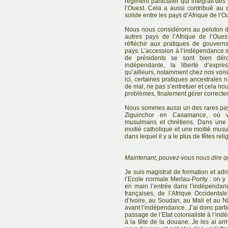
régiment particulier qui intégrait des
l’Ouest. Cela a aussi contribué au 
solide entre les pays d’Afrique de l’O
Nous nous considérons au peloton de
autres pays de l’Afrique de l’Oues
réfléchir aux pratiques de gouver
pays. L’accession à l’indépendance s
de présidents se sont bien dér
indépendante, la liberté d’expr
qu’ailleurs, notamment chez nos voi
ici, certaines pratiques ancestrales 
de mal, ne pas s’entretuer et cela no
problèmes, finalement gérer correctem
Nous sommes aussi un des rares pays
Ziguinchor en Casamance, où v
musulmans et chrétiens. Dans une
moitié catholique et une moitié musu
dans lequel il y a le plus de fêtes reli
Maintenant, pouvez-vous nous dire q
Je suis magistrat de formation et admi
l’Ecole normale Merlau-Ponty : on y 
en main l’entrée dans l’indépenda
françaises, de l’Afrique Occidental
d’Ivoire, au Soudan, au Mali et au N
avant l’indépendance. J’ai donc par
passage de l’Etat colonialiste à l’ind
à la tête de la douane. Je les ai arm