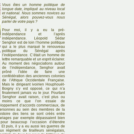
Vous êtes un homme politique de
longue date, impliqué au niveau local
et national. Nous sommes novices au
Sénégal, alors pouvez-vous nous
parler de votre pays ?
Pour moi, il y a eu la pré-
indépendance et l’après
indépendance. Léopold Sédar
Senghor est de loin l’homme politique
qui a le plus marqué le renouveau
politique du Sénégal après
l’indépendance. C’était un homme de
lettre remarquable et un esprit éclairer.
Au moment des négociations autour
de l’indépendance, Senghor avait
prôné l’idée de faire une
confédération des anciennes colonies
de l’Afrique Occidentale Française.
Mais le dirigeant ivoirien Houphouët-
Boigny s’y est opposé, ce qui n’a
finalement jamais vu le jour. Pourtant
Senghor avait raison, c’est plus ou
moins ce que l’on essaie de
veloppement d’accords commerciaux, de
 personnes au sein des membres de la
istoire des liens se sont créés entre
 mariages par exemple dépassaient bien
t pour beaucoup l’occasion d’étendre
e. Et puis, il y a eu aussi les guerres de
x régiment de tirailleurs sénégalais,