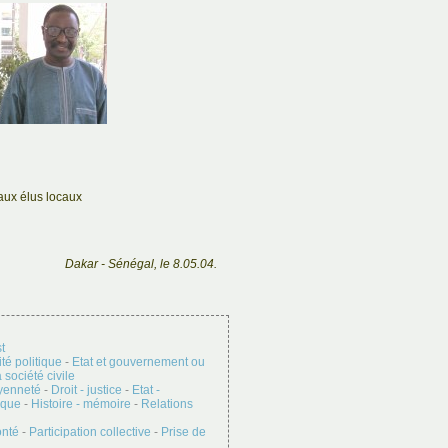
aux élus locaux
Dakar - Sénégal, le 8.05.04.
t
té politique
-
Etat et gouvernement ou
 société civile
oyenneté
-
Droit - justice
-
Etat -
ique
-
Histoire - mémoire
-
Relations
onté
-
Participation collective
-
Prise de