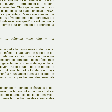
otre territoire. L’Etat amène un courant
 couvrant le territoire et les Régions
cal avec les ONG qui a leur tour vont
 disponibles sur place, en local. ENDA-
s importante ici Mais cette situation ne
ème du développement de notre pays qui
fonds extérieurs que l’on veut bien nous
ong terme pour une nation qui cherche sa
nir du Sénégal dans l’ère de la
e j’appelle la transformation du monde.
les-mêmes. Il faut faire en sorte que les
r cela, nous cherchons à étendre notre
améliorer les pratiques de la démocratie
, gérer le bien commun de façon claire,
toyen. Par le peuple, pour le peuple et
 doit être le leitmotiv de tout pays
mené à nous lancer dans la politique de
 sens du rapprochement des exécutifs
réation de l’Union des cités unies et des
casion de la rencontre mondiale Habitat
ncontre bi-annuelle de toutes les villes
un même but : échanger des idées et des