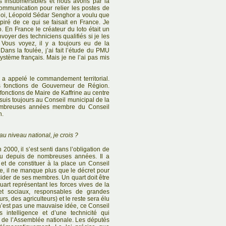
es insubmersibles et nous avons par la
ommunication pour relier les postes de
 quoi, Léopold Sédar Senghor a voulu que
spiré de ce qui se faisait en France. Je
to. En France le créateur du loto était un
voyer des techniciens qualifiés si je les
 Vous voyez, il y a toujours eu de la
 Dans la foulée, j’ai fait l’étude du PMU
ystème français. Mais je ne l’ai pas mis
 a appelé le commandement territorial.
s fonctions de Gouverneur de Région.
 fonctions de Maire de Kaffrine au centre
 suis toujours au Conseil municipal de la
 nombreuses années membre du Conseil
n.
u niveau national, je crois ?
000, il s’est senti dans l’obligation de
enu depuis de nombreuses années. Il a
et de constituer à la place un Conseil
ée, il ne manque plus que le décret pour
écider de ses membres. Un quart doit être
uart représentant les forces vives de la
et sociaux, responsables de grandes
s, des agriculteurs) et le reste sera élu
 n’est pas une mauvaise idée, ce Conseil
s intelligence et d’une technicité qui
s de l’Assemblée nationale. Les députés