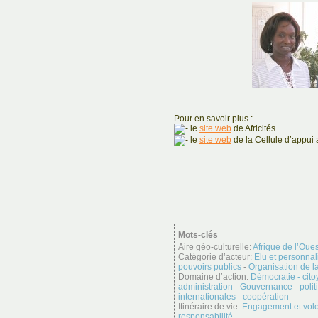
Pour en savoir plus :
le
site web
de Africités
le
site web
de la Cellule d’appui 
Mots-clés
Aire géo-culturelle:
Afrique de l’Oues
Catégorie d’acteur:
Elu et personnali
pouvoirs publics
-
Organisation de la
Domaine d’action:
Démocratie - cit
administration
-
Gouvernance - polit
internationales - coopération
Itinéraire de vie:
Engagement et vol
responsabilité