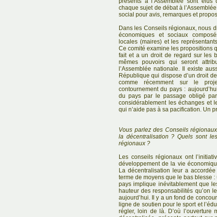
présents à l’Assemblée sont élus 
chaque sujet de débat à l’Assemblé
social pour avis, remarques et propos
Dans les Conseils régionaux, nous 
économiques et sociaux composés 
locales (maires) et les représentant
Ce comité examine les propositions q
fait et a un droit de regard sur les 
mêmes pouvoirs qui seront attri
l’Assemblée nationale. Il existe au
République qui dispose d’un droit de
comme récemment sur le proj
contournement du pays : aujourd’hu
du pays par le passage obligé par
considérablement les échanges et 
qui n’aide pas à sa pacification. Un 
Vous parlez des Conseils régionau
la décentralisation ? Quels sont l
régionaux ?
Les conseils régionaux ont l’initiat
développement de la vie économique, s
La décentralisation leur a accordé
terme de moyens que le bas blesse : u
pays implique inévitablement que le
hauteur des responsabilités qu’on leu
aujourd’hui. Il y a un fond de concour
ligne de soutien pour le sport et l’édu
régler, loin de là. D’où l’ouverture