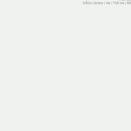
GÃ©o
|
Acteur
|
Vie
|
ThÃ¨me
|
MÃ