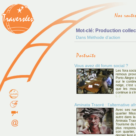
Mot-clé: Production collec
Dans Méthode d’action
Vous avez dit forum social ?
Les fora soci
remous provo
Porto Alegre 
sur le contin
neige, c’est
que les mou
continue à s’
(...)
Aminata Traoré : l’alternative af
Avec ses rue
quartier Mis
autre dans la
Aminata Traor
Tourisme du M
plus responsa
son quartier
dernier livre e