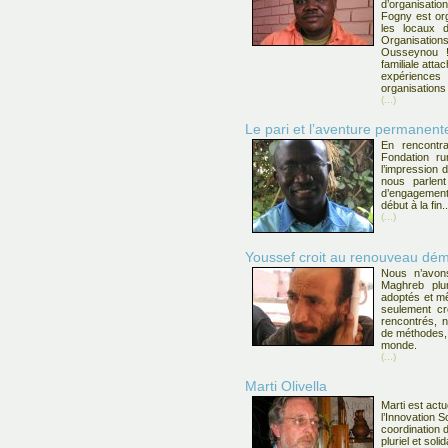
d’organisati
Fogny est org
les locaux 
Organisatio
Ousseynou ! 
familiale att
expérienc
organisation
(...)
Le pari et l’aventure permanen
En rencont
Fondation ru
l’impression 
nous parlent
d’engagement
début à la fin..
(...)
Youssef croit au renouveau dém
Nous n’avons
Maghreb plu
adoptés et m
seulement cr
rencontrés, 
de méthodes, 
monde.
(...)
Marti Olivella
Marti est act
l’Innovation So
coordination 
pluriel et solid