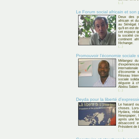
(...)
Le Forum social africain et son p
Deux des pil
africain et d
au Sénégal. 
qu’il en est d
cet espace qu
la société ci
continent af
l’échange.
(...)
Promouvoir l’économie sociale s
Mélangez du 
d’expérience
internation
d’économie s
Réseau Inter
sociale solid
déguste à cha
Abdou Salam
(...)
Deyda pour la liberté d’express
Le hasard ou 
choses. Lors
Hydara, réd
Newspaper
, 
après une fe
désaccord e
Président de 
(...)