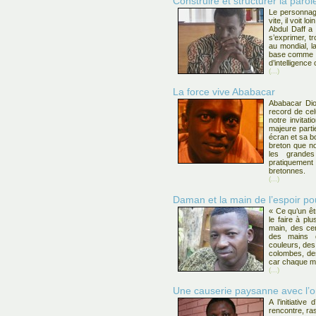
Construire et structurer la parol
Le personnage 
vite, il voit lo
Abdul Daff a 
s’exprimer, tr
au mondial, l
base comme il
d’intelligence
(...)
La force vive Ababacar
Ababacar Dio
record de cel
notre invitat
majeure part
écran et sa b
breton que n
les grande
pratiquement
bretonnes.
(...)
Daman et la main de l’espoir p
« Ce qu’un êtr
le faire à plu
main, des ce
des mains d
couleurs, des
colombes, de
car chaque ma
(...)
Une causerie paysanne avec l’o
A l’initiati
rencontre, r