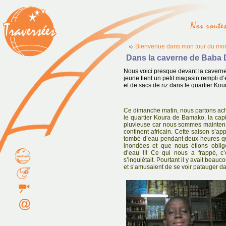
Bienvenue dans mon tour du mon
Dans la caverne de Baba 
Nous voici presque devant la caverne 
jeune tient un petit magasin rempli d’
et de sacs de riz dans le quartier K
Ce dimanche matin, nous partons ach
le quartier Koura de Bamako, la capit
pluvieuse car nous sommes maintena
continent africain. Cette saison s’appe
tombé d’eau pendant deux heures que 
inondées et que nous étions oblig
d’eau !!! Ce qui nous a frappé, c
s’inquiétait. Pourtant il y avait bea
et s’amusaient de se voir patauger dan