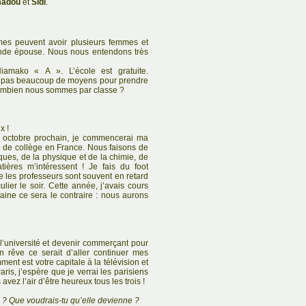
adou
et
Sidi
.
mes peuvent avoir plusieurs femmes et
onde épouse. Nous nous entendons très
iamako « A ». L’école est gratuite.
t pas beaucoup de moyens pour prendre
combien nous sommes par classe ?
x !
n octobre prochain, je commencerai ma
 de collège en France. Nous faisons de
ques, de la physique et de la chimie, de
atières m’intéressent ! Je fais du foot
e les professeurs sont souvent en retard
ulier le soir. Cette année, j’avais cours
haine ce sera le contraire : nous aurons
 l’université et devenir commerçant pour
n rêve ce serait d’aller continuer mes
ent est votre capitale à la télévision et
Paris, j’espère que je verrai les parisiens
z l’air d’être heureux tous les trois !
e ? Que voudrais-tu qu’elle devienne ?