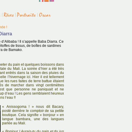
de !
Diarra
d’Alibaba ! Il s’appelle Baba Diarra. Ce
étoffes de tissus, de boîtes de sardines
oura de Bamako.
eter du pain et quelques boissons dans
ale du Mali. La soirée d’hier a été très
nt entrés dans la saison des pluies du
lle l’hivernage ici. Hier il est tellement
les rues faites de terre battue étaient
és de marcher dans vingt centimètres
’est que personne ne paniquait et ne
ucoup d’eau ! Les gens semblaient heureux
s l’eau !!
« Anissogoma ! » nous dit Bacary,
posté derrière le comptoir de sa petite
boutique. Cela signifie « bonjour » en
langue bambara, une des langues
parlée au Mali.
« Bonjour ! Aurais-tu du pain et du jus