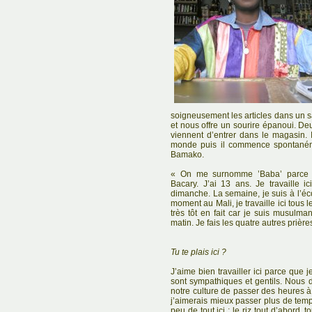
soigneusement les articles dans un s
et nous offre un sourire épanoui. Deu
viennent d’entrer dans le magasin. 
monde puis il commence spontanéme
Bamako.
« On me surnomme ’Baba’ parce q
Bacary. J’ai 13 ans. Je travaille i
dimanche. La semaine, je suis à l’é
moment au Mali, je travaille ici tous 
très tôt en fait car je suis musulma
matin. Je fais les quatre autres prièr
Tu te plais ici ?
J’aime bien travailler ici parce que
sont sympathiques et gentils. Nous 
notre culture de passer des heures à s
j’aimerais mieux passer plus de tem
peu de tout ici : le riz tout d’abord, 