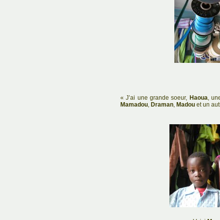
« J’ai une grande soeur,
Haoua
, un
Mamadou
,
Draman
,
Madou
et un aut