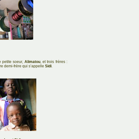
e petite soeur,
Alimatou
, et trois frères :
re demi-frère qui s’appelle
Sidi
.