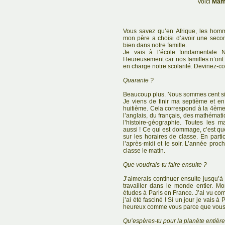
Voici
Mam
Vous savez qu’en Afrique, les hom
mon père a choisi d’avoir une sec
bien dans notre famille.
Je vais à l’école fondamentale N
Heureusement car nos familles n’on
en charge notre scolarité. Devinez-
Quarante ?
Beaucoup plus. Nous sommes cent si
Je viens de finir ma septième et e
huitième. Cela correspond à la 4ème
l’anglais, du français, des mathémati
l’histoire-géographie. Toutes les m
aussi ! Ce qui est dommage, c’est qu
sur les horaires de classe. En partic
l’après-midi et le soir. L’année proc
classe le matin.
Que voudrais-tu faire ensuite ?
J’aimerais continuer ensuite jusqu’à
travailler dans le monde entier. Mo
études à Paris en France. J’ai vu comm
j’ai été fasciné ! Si un jour je vais à 
heureux comme vous parce que vous ave
Qu’espères-tu pour la planète entièr