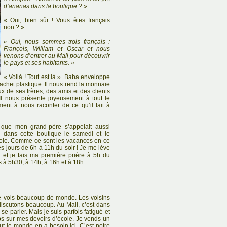
d’ananas dans ta boutique ? »
« Oui, bien sûr ! Vous êtes français
non ? »
« Oui, nous sommes trois français :
François, William et Oscar et nous
venons d’entrer au Mali pour découvrir
le pays et ses habitants. »
« Voilà ! Tout est là ». Baba enveloppe
achet plastique. Il nous rend la monnaie
x de ses frères, des amis et des clients
Il nous présente joyeusement à tout le
nt à nous raconter de ce qu’il fait à
ue mon grand-père s’appelait aussi
ci dans cette boutique le samedi et le
cole. Comme ce sont les vacances en ce
les jours de 6h à 11h du soir ! Je me lève
n et je fais ma première prière à 5h du
es à 5h30, à 14h, à 16h et à 18h.
 je vois beaucoup de monde. Les voisins
discutons beaucoup. Au Mali, c’est dans
e parler. Mais je suis parfois fatigué et
ps sur mes devoirs d’école. Je vends un
tout le monde en a besoin ici. C’est notre