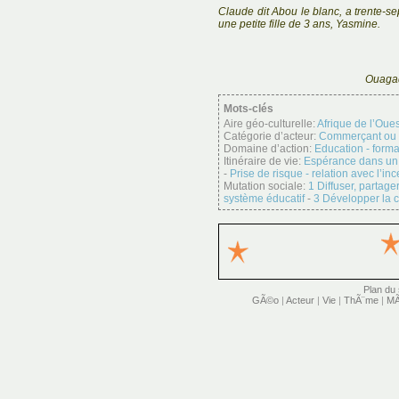
Claude dit Abou le blanc, a trente-sep
une petite fille de 3 ans, Yasmine.
Ouagad
Mots-clés
Aire géo-culturelle:
Afrique de l’Oues
Catégorie d’acteur:
Commerçant ou 
Domaine d’action:
Education - forma
Itinéraire de vie:
Espérance dans un 
-
Prise de risque - relation avec l’inc
Mutation sociale:
1 Diffuser, partage
système éducatif
-
3 Développer la c
Plan du 
GÃ©o
|
Acteur
|
Vie
|
ThÃ¨me
|
MÃ