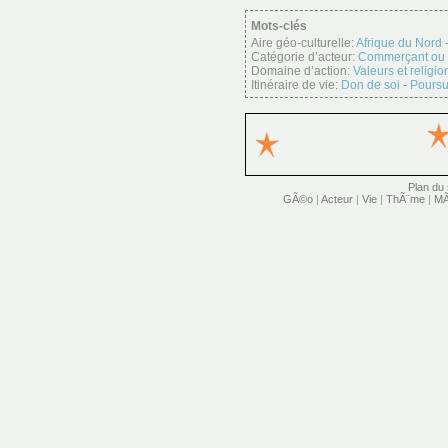
Mots-clés
Aire géo-culturelle:
Afrique du Nord
Catégorie d’acteur:
Commerçant ou 
Domaine d’action:
Valeurs et religio
Itinéraire de vie:
Don de soi
-
Poursu
Plan du 
GÃ©o
|
Acteur
|
Vie
|
ThÃ¨me
|
MÃ