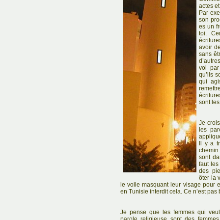
actes et
Par exe
son pro
es un f
toi. Ce
écritur
avoir d
sans êtr
d’autre
vol par
qu’ils 
qui agi
remett
écriture
sont les
Je croi
les pa
appliqu
Il y a 
chemin 
sont da
faut le
des pie
ôter la 
le voile masquant leur visage pour e
en Tunisie interdit cela. Ce n’est pas 
Je pense que les femmes qui veule
parole religieuse sont des femmes