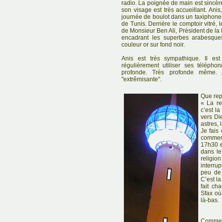
radio. La poignée de main est sincère. 
son visage est très accueillant. An
journée de boulot dans un taxiphone 
de Tunis. Derrière le comptoir vitré,
de Monsieur Ben Ali, Président de la
encadrant les superbes arabesques
couleur or sur fond noir.
Anis est très sympathique. Il es
régulièrement utiliser ses téléph
profonde. Très profonde même. A
"extrêmisante".
Que repr
« La re
c’est l
vers Die
astres, 
Je fais 
commenc
17h30 e
dans le
religio
interru
peu de 
C’est l
fait ch
Sfax où
là-bas.
Comment