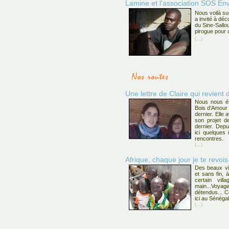
Lamine et l’association SOS En
Nous voilà su
a invité à déc
du Sine-Sallo
pirogue pour a
(...)
Une lettre de Claire qui revient
Nous nous ét
Bois d’Amour 
dernier. Elle 
son projet 
dernier. Depui
ici quelques
rencontres.
(...)
Afrique, chaque jour je te revois 
Des beaux vi
et sans fin, 
certain vil
main...Voyag
détendus... C
ici au Sénégal
(...)