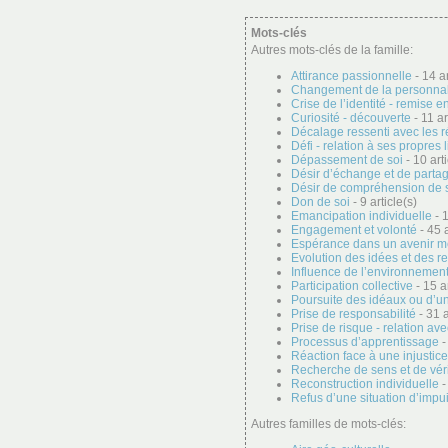
Mots-clés
Autres mots-clés de la famille:
Attirance passionnelle
- 14 ar
Changement de la personnal
Crise de l’identité - remise e
Curiosité - découverte
- 11 ar
Décalage ressenti avec les r
Défi - relation à ses propres 
Dépassement de soi
- 10 arti
Désir d’échange et de parta
Désir de compréhension de 
Don de soi
- 9 article(s)
Emancipation individuelle
- 1
Engagement et volonté
- 45 a
Espérance dans un avenir me
Evolution des idées et des r
Influence de l’environnement 
Participation collective
- 15 ar
Poursuite des idéaux ou d’u
Prise de responsabilité
- 31 a
Prise de risque - relation ave
Processus d’apprentissage
-
Réaction face à une injustice
Recherche de sens et de vér
Reconstruction individuelle
-
Refus d’une situation d’imp
Autres familles de mots-clés: