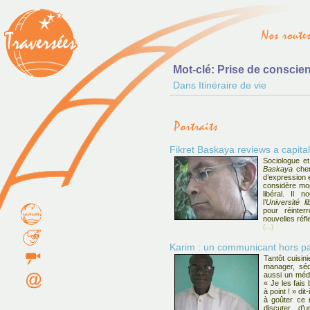
Mot-clé: Prise de conscie
Dans Itinéraire de vie
Fikret Baskaya reviews a capita
Sociologue et
Baskaya
cher
d’expression e
considère mon
libéral. Il 
l’
Université li
pour réinte
nouvelles réfl
(...)
Karim : un communicant hors pa
Tantôt cuisini
manager, séd
aussi un médi
« Je les fais 
à point ! » dit
à goûter ce 
discuter d’