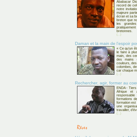
Ababacar Dio
record de cel
notre invitat
majeure part
écran et sa b
breton que n
les grande
pratiquement
bretonnes.
(...)
Daman et la main de l’espoir p
« Ce qu’un êtr
le faire à plu
main, des ce
des mains d
couleurs, des
colombes, de
car chaque ma
(...)
Rechercher, agir, former au c
ENDA - Tiers
Afrique et
responsabl
formations de
formation est 
une organisa
travailler, d’
(...)