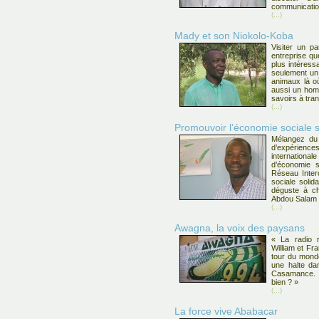
communicatio
(...)
Mady et son Niokolo-Koba
Visiter un pa
entreprise qu
plus intéress
seulement un 
animaux là o
aussi un hom
savoirs à tra
(...)
Promouvoir l’économie sociale s
Mélangez du 
d’expérience
internation
d’économie s
Réseau Inter
sociale solid
déguste à cha
Abdou Salam
(...)
Awagna, la voix des paysans
« La radio ru
William et Fra
tour du monde
une halte dan
Casamance. A
bien ? »
(...)
La force vive Ababacar