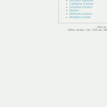
Aire géo-culturelle
Catégorie d’acteur
Domaine d’action
Médias
Méthode d’action
Mutation sociale
Plan du 
GÃ©o
|
Acteur
|
Vie
|
ThÃ¨me
|
MÃ