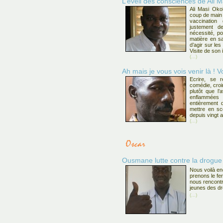
L’éveil des consciences de Ali 
Ali Masi Oko
coup de main
vaccination
justement de
nécessité, p
matière en s
d’agir sur les
Visite de son 
(...)
Ah mais je vous vois venir là ! V
Ecrire, se r
comédie, croire
plutôt que l’
enflammée
entièrement 
mettre en sc
depuis vingt 
(...)
Ousmane lutte contre la drogue 
Nous voilà en
prenons le fe
nous rencontr
jeunes des dr
(...)